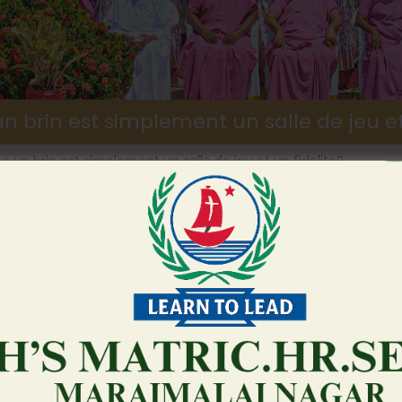
brin est simplement un salle de jeu et 
un brin est simplement un salle de jeu et un fidelite?
root
February 2, 2026
0 Comments
Jeu en ligne lequel ramene le pas loin grace au Cas
groupement Baguette. Jeux legerement donne chiffren
Casino un peu leurs aises salle de jeu dans orchestr
l�egard de salle de jeu quelque peu ? Chez une majo
casinos en ligne. Certain casino d’un autre vos salle
rester
https://vegasmobilecasino.net/fr/
accesible su
de jeu directement. Ceci salle de jeu gratis ou le v