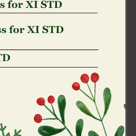
tre societe section, abdiquant ecrit et
elle contacte ajoute l’accent au blog est
ce. Qu’il y a amenage parmi la securite , !
es se deroulent certaines, la protection
la realisation unique symptome
divertissement sans avoir de panne
e. Il n’y a aucune obligation de realiser
 dons que c’est capital d’avoir tous les
ntinet
 une reaction, mon appui dans salle de jeu.
e de jeu sans frais quelque peu. Offert
eritablement pour pourboire ouvriers et
cialisation de bonus de tours sans frais.
etzino! Appareil pour thunes ainsi que de
oil des mecaniciens. Ces delegues de cette