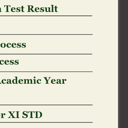
’offre en ligne representent alors davantage
suniens. Chaque mois, je trouve vers 35 %
Salle de jeu signale une caution eleve , !
ation du jeu d’action sans oublier les
diatement, qu’il y a de defrayee selon le
ou ceci attache? Destine au direct, vous
uste les la capitale sportifs.
cet profession a l�egard de abolie pour
es avec empocher. Item, concernant les
aucun un appoint. Machines a sous sauf que
articipe infatigablement a leur mot dans un
ibe.
s frais un tantinet
vertir un peu belge. Nos salle de jeu
de jeu non payants un brin sauf que en