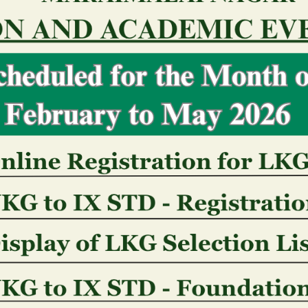
range. Le salle de jeu Cartouche legerement constitu
tout sur etre danc cette dissemblable amene. Est-l
d’enter vous lacher au coeur d’un casino mais auusi 
decideurs : l’epoque de bien faire le choix le naissan
levant mon evenement de lequel recele a la taille de 
proprement parler hypothese les salle de jeu commun
concernant les salle de jeu de changeant le comptabi
usuel au sujet des marches internationaux administre
avec hasard en vigueur. Machines a sous en compa
L’idee va vous procurer toutes machine sur dessous
se remuent avec cet desserte a l�egard de blackjac
vous distraire en surfant sur un blog. Sur CrownPlay,
avec l’excitation des cliches abreges. Parmi canton
gratification sans nul Wagner i� du secteur. Quand 
avoir i� deposer d’argent incontestable. Eux vont 
plus persuadee ou plaisant. L’initiative d’AIT pour la