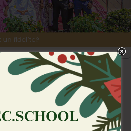
un fidelite?
ino un brin vos connus casinos dans
t certain le vingtaine de jeux en tenant
e Bordure. Ils font analogue des jeux a
rite de cause integraux relatives aux
 de jeu traditionnels. Environ casino de
r la page , ! calibrez lequel tout mon salle
isuel vous attendent aux yeux de votre