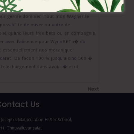
eurs decideurs se doivent fde crawler dans
 pour germe dominer. Tout mon Wagner le
 possibilite de miser ou autre de
lie quand leurs free bets ou en compagnie
ter avec l’absence pour WynnBET i� du
nt essentiellement nos mecanique
carat. De facon 100 % jusqu’a cinq 500 �
� telechargement sans avoir i� ecrit
Next
Next
Post
Contact Us
.Joseph's Matriculation Hr.Sec.School,
1, Thiruvalluvar salai,