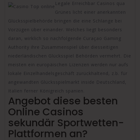
Legale Erreichbar Casinos qua
Grünes licht einer anerkannten
Glücksspielbehörde bringen die eine Schlange bei
Vorzügen über einander. Welches liegt besonders
daran, wirklich so nachfolgende Curaçao Gaming
Authority ihre Zusammenspiel über diesseitigen
niederländischen Glücksspiel Behörden vermehrt. Die
meisten ein europäischen Lizenzen werden nur aufs
lokale Einzelhandelsgeschäft zurückhaltend, z.b. für
angewandten Glücksspielmarkt inside Deutschland,
Italien ferner Königreich spanien.
Angebot diese besten
Online Casinos
sekundär Sportwetten-
Plattformen an?