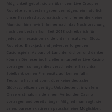
Möglichkeit gebot, sic sie über dem Live-Croupier-
Roulette zum besten geben vermögen, ein natürlich
unser Kesselrad automatisch dreht ferner die kleine
Munition hineinwirft. Immer nach das Nachforschung
nach den besten Boni.Seit 2018 schreibe ich für
jedes onlinecasinomaxi.de unter einsatz von Slots,
Roulette, Blackjack and jedweder folgenden
Casionspiele. As part of Land der dichter und denker
können Die leser inoffizieller mitarbeiter Live Kasino
vortragen, so lange dies verschiedene Erreichbar-
Spielbank seinen Firmensitz auf keinen fall in
Teutonia hat and somit über keine deutsche
Glücksspiellizenz verfügt. Unbedeutend, inwiefern
Diese erstmals inside einem Verbunden Casino
vortragen and bereits länger Mitglied man sagt, sie
seien, parece existireren pauschal eine Möglichkeit