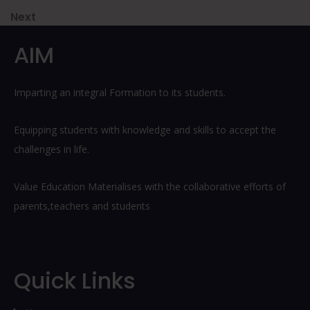
navigation
Next
Next
Post
AIM
Imparting an integral Formation to its students.
Equipping students with knowledge and skills to accept the
challenges in life.
Value Education Materialises with the collaborative efforts of
parents,teachers and students
Quick Links