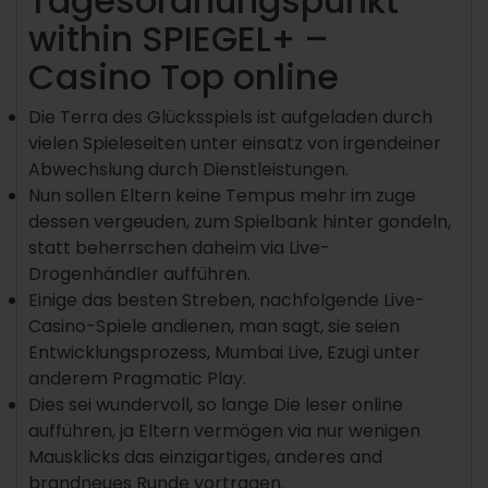
Tagesordnungspunkt
within SPIEGEL+ –
Casino Top online
Die Terra des Glücksspiels ist aufgeladen durch
vielen Spieleseiten unter einsatz von irgendeiner
Abwechslung durch Dienstleistungen.
Nun sollen Eltern keine Tempus mehr im zuge
dessen vergeuden, zum Spielbank hinter gondeln,
statt beherrschen daheim via Live-
Drogenhändler aufführen.
Einige das besten Streben, nachfolgende Live-
Casino-Spiele andienen, man sagt, sie seien
Entwicklungsprozess, Mumbai Live, Ezugi unter
anderem Pragmatic Play.
Dies sei wundervoll, so lange Die leser online
aufführen, ja Eltern vermögen via nur wenigen
Mausklicks das einzigartiges, anderes and
brandneues Runde vortragen.