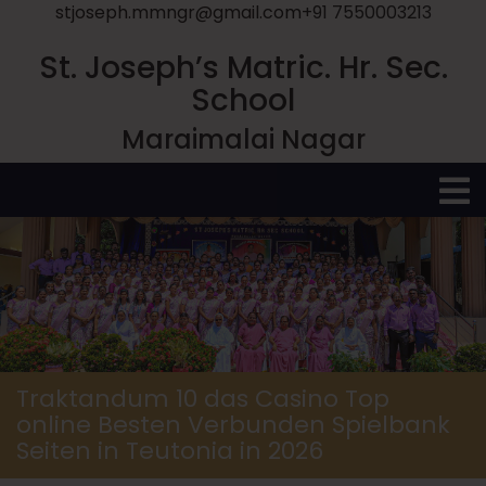
stjoseph.mmngr@gmail.com
+91 7550003213
St. Joseph’s Matric. Hr. Sec.
School
Maraimalai Nagar
O
M
Traktandum 10 das Casino Top
online Besten Verbunden Spielbank
Seiten in Teutonia in 2026