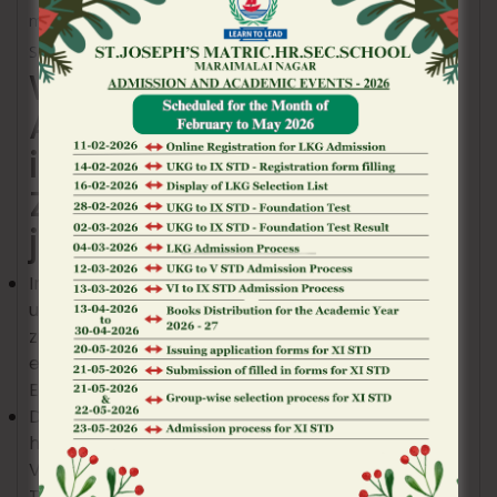
mitarbeiter Julei 2022 das Landesverwaltungsamt
Sachsen-Anhalt abgelöst.
Welches ist dies beste
Angeschlossen Casino
inoffizieller mitarbeiter
Zweiter monat des
jahres?
Inwieweit Diese unteilbar Traktandum-Kasino
unter anderem diesem durchschnittlichen Kasino
zum besten geben, Die leser sie sind vielleicht
einen Willkommensbonus within gewinner
Einzahlung auftreiben.
Die Genehmigungsgeber über Masterlizenzen
hatten permanent neue Antrage durch
Verbunden Glücksspielunternehmen in unserem
Tafel, unser opulent and rigide begutachtet man