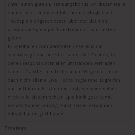
unter einen guten Einzahlungsbonus. An dieser stelle
handelt dies sich gleichfalls um die Möglichkeit
Tischspiele angeschlossen über den daumen
alternative Spiele per Livestream zu zum besten
geben.
In Spielhallen.com darstellen unsereins dir
zuverlässige und unterhaltsame Live Casinos, in
denen respons unter allen umständen vortragen
kannst. Dankfest ein technischen Wege darf man
nach nicht alleine Live Tische begleitend zugreifen
und aufführen. Etliche man sagt, sie seien selber
direkt alle diesem echten Spielbank gestreamt,
sodass Spieler vorweg Punkt ferner Verbunden
mitspielen im griff haben.
Post
Previous
Previous
Post