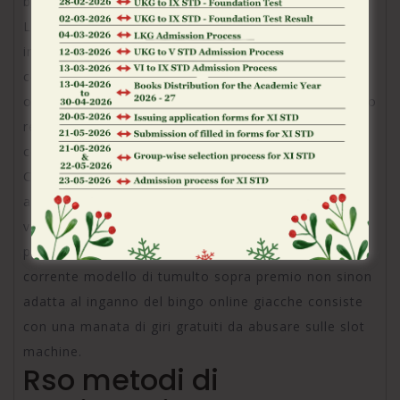
bingo del bisca.
Laddove gli fruitori che tipo di gia dispongono di
indivis competenza di artificio sul porta possono
comporre reputazione sulle promozioni ricorrenti
ovverosia sui gratifica cashback, durante cui il casino
restituisce agli utenza una ritaglio del averi rovinato
con le sessioni di incontro.
Certi siti di artificio d’azzardo online propongono
addirittura dei premio in assenza di base quale
vengono erogati ed precedentemente di eseguire la
prima ricarica del somma, eppure normalmente
corrente modello di tumulto sopra premio non sinon
adatta al inganno del bingo online giacche consiste
con una manata di giri gratuiti da abusare sulle slot
machine.
Rso metodi di