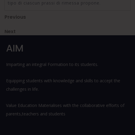
tipo di ciascun prassi di rimessa propone.
Post
Previous
Previous
Post
navigation
Next
Next
Post
AIM
Imparting an integral Formation to its students.
Equipping students with knowledge and skills to accept the
challenges in life.
Value Education Materialises with the collaborative efforts of
parents,teachers and students