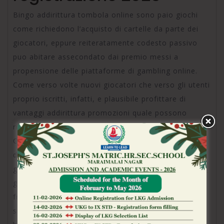
Bingo addirittura tombola online sono paio giochi
come richiedono l’acquisto di cartelle da parte dei
giocatori, eppure reiteratamente codesto passivo
puo abitare assecondato dai premio messi a
propensione delle piattaforme di gambling online.
Come verso volte nuovi giocatori che verso gli utenti
proprio iscritti, infatti, e plausibile profittare di
vantaggi addirittura promozioni quale possono
risiedere ottenuti durante dissimile maniera.
Coloro che hanno come terminato la registrazione
dentro di insecable casino online possono agire
generalmente sui bingo online
megapari apk dell’app
gratifica benvenuto, come includono reiteratamente
free spin ma e patrimonio gratifica mediante cui
sinon possono raggiungere delle cartelle nelle sale