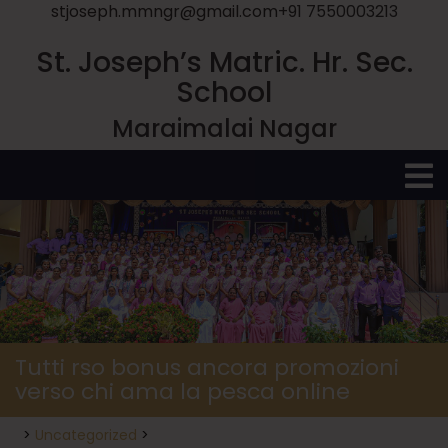
stjoseph.mmngr@gmail.com
+91 7550003213
St. Joseph’s Matric. Hr. Sec.
School
Maraimalai Nagar
O
M
Tutti rso bonus ancora promozioni
verso chi ama la pesca online
>
Uncategorized
>