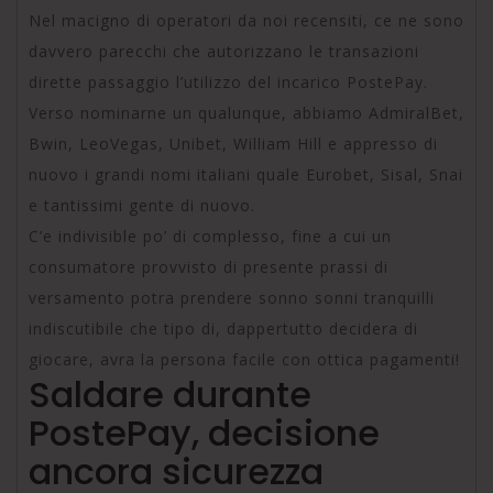
Nel macigno di operatori da noi recensiti, ce ne sono
davvero parecchi che autorizzano le transazioni
dirette passaggio l’utilizzo del incarico PostePay.
Verso nominarne un qualunque, abbiamo AdmiralBet,
Bwin, LeoVegas, Unibet, William Hill e appresso di
nuovo i grandi nomi italiani quale Eurobet, Sisal, Snai
e tantissimi gente di nuovo.
C’e indivisible po’ di complesso, fine a cui un
consumatore provvisto di presente prassi di
versamento potra prendere sonno sonni tranquilli
indiscutibile che tipo di, dappertutto decidera di
giocare, avra la persona facile con ottica pagamenti!
Saldare durante
PostePay, decisione
ancora sicurezza