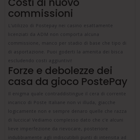
Costi di nuovo
commissioni
L’utilizzo di Postepay nei casino esattamente
licenziati da ADM non comporta alcuna
commissione, manco per stadio di base che tipo di
di asportazione. Puoi goderti la amenita dei bisca
escludendo costi aggiuntivi!
Forze e debolezze dei
casa da gioco PostePay
Il enigma quale contraddistingue il cera di corrente
incarico di Poste Italiane non vi illuda, giacche
logicamente non e sempre denaro quelle che razza
di luccica! Vediamo complesso dato che c’e alcuni
lieve imperfezione da rievocare, posteriore
indubbiamente agli indiscutibili punti di intensita ad