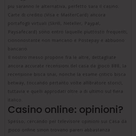
piu saranno le alternativa, perfetto sara il casino.
Carte di credito (Visa e MasterCard) ancora
portafogli virtuali (Skrill, Neteller, Paypal,
Paysafecard) sono entro laquelle piuttosto frequenti,
ciononostante non mancano e Postepay e abbuono
bancario.
Il nostro messo propone fra le altre, dettagliate
ancora accurate recensioni del casa da gioco 888, la
recensione bisca snai, nonche la esame critico bisca
betway, toccando pertanto volte allibratore storici,
tuttavia e quelli approdati oltre a di ultimo sul fiera
italico.
Casino online: opinioni?
Spesso, cercando per televisore opinioni sui Casa da
gioco online sinon trovano pareri abbastanza