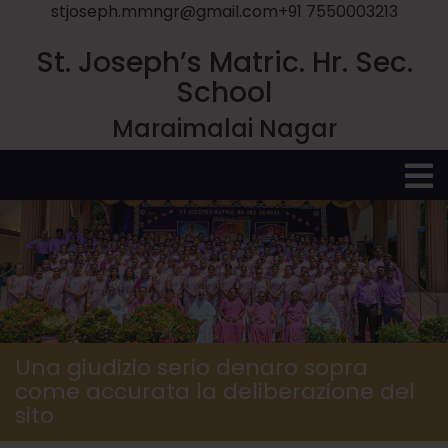
stjoseph.mmngr@gmail.com
+91 7550003213
St. Joseph’s Matric. Hr. Sec.
School
Maraimalai Nagar
O
M
Una giudizio serio denaro sopra
come accurata la deliberazione del
sito