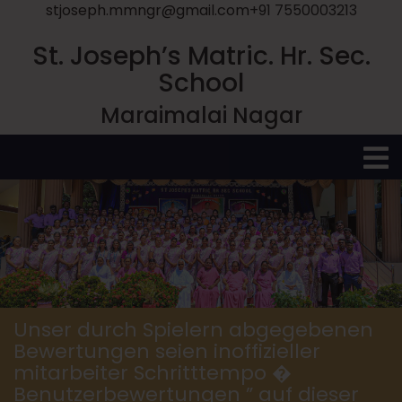
stjoseph.mmngr@gmail.com
+91 7550003213
St. Joseph’s Matric. Hr. Sec.
School
Maraimalai Nagar
O
M
Unser durch Spielern abgegebenen
Bewertungen seien inoffizieller
mitarbeiter Schritttempo �
Benutzerbewertungen ” auf dieser