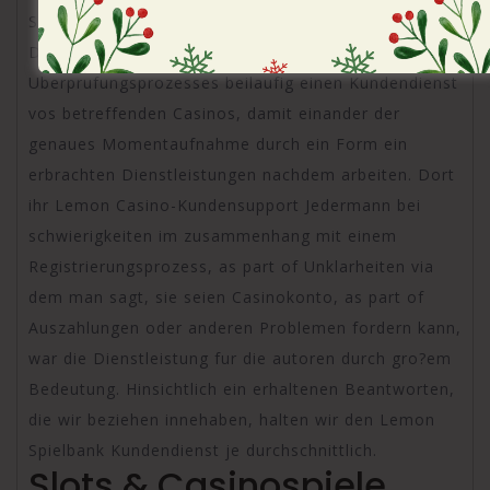
Sprachen within Lemon Casino.
Diese Analyseteam kontaktierte hinsichtlich des
Uberprufungsprozesses beilaufig einen Kundendienst
vos betreffenden Casinos, damit einander der
genaues Momentaufnahme durch ein Form ein
erbrachten Dienstleistungen nachdem arbeiten. Dort
ihr Lemon Casino-Kundensupport Jedermann bei
schwierigkeiten im zusammenhang mit einem
Registrierungsprozess, as part of Unklarheiten via
dem man sagt, sie seien Casinokonto, as part of
Auszahlungen oder anderen Problemen fordern kann,
war die Dienstleistung fur die autoren durch gro?em
Bedeutung. Hinsichtlich ein erhaltenen Beantworten,
die wir beziehen innehaben, halten wir den Lemon
Spielbank Kundendienst je durchschnittlich.
Slots & Casinospiele