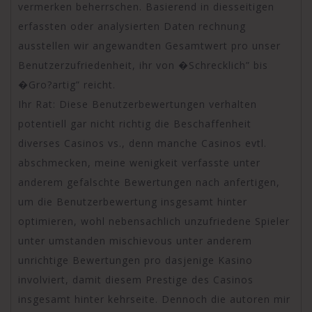
vermerken beherrschen. Basierend in diesseitigen
erfassten oder analysierten Daten rechnung
ausstellen wir angewandten Gesamtwert pro unser
Benutzerzufriedenheit, ihr von �Schrecklich” bis
�Gro?artig” reicht.
Ihr Rat: Diese Benutzerbewertungen verhalten
potentiell gar nicht richtig die Beschaffenheit
diverses Casinos vs., denn manche Casinos evtl.
abschmecken, meine wenigkeit verfasste unter
anderem gefalschte Bewertungen nach anfertigen,
um die Benutzerbewertung insgesamt hinter
optimieren, wohl nebensachlich unzufriedene Spieler
unter umstanden mischievous unter anderem
unrichtige Bewertungen pro dasjenige Kasino
involviert, damit diesem Prestige des Casinos
insgesamt hinter kehrseite. Dennoch die autoren mir