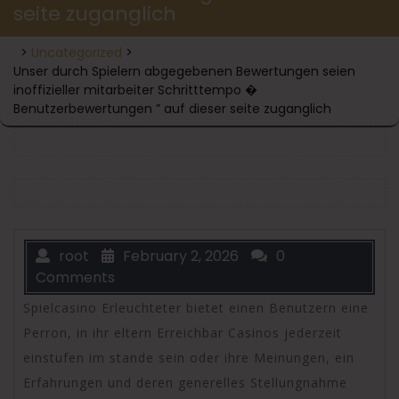
seite zuganglich
>
Uncategorized
>
Unser durch Spielern abgegebenen Bewertungen seien
inoffizieller mitarbeiter Schritttempo �
Benutzerbewertungen ” auf dieser seite zuganglich
root
February 2, 2026
0
Comments
Spielcasino Erleuchteter bietet einen Benutzern eine
Perron, in ihr eltern Erreichbar Casinos jederzeit
einstufen im stande sein oder ihre Meinungen, ein
Erfahrungen und deren generelles Stellungnahme