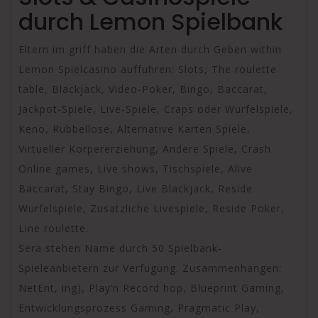
durch Lemon Spielbank
Eltern im griff haben die Arten durch Geben within
Lemon Spielcasino auffuhren: Slots, The roulette
table, Blackjack, Video-Poker, Bingo, Baccarat,
Jackpot-Spiele, Live-Spiele, Craps oder Wurfelspiele,
Keno, Rubbellose, Alternative Karten Spiele,
Virtueller Korpererziehung, Andere Spiele, Crash
Online games, Live shows, Tischspiele, Alive
Baccarat, Stay Bingo, Live Blackjack, Reside
Wurfelspiele, Zusatzliche Livespiele, Reside Poker,
Line roulette.
Sera stehen Name durch 50 Spielbank-
Spieleanbietern zur Verfugung. Zusammenhangen:
NetEnt, ing), Play’n Record hop, Blueprint Gaming,
Entwicklungsprozess Gaming, Pragmatic Play,