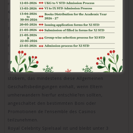
entdecken sie within dieser Bewertung im Teil
�Erklarungen zum Sicherheitsindex”.
Es existiert sekundar wenige unlautere
Bonusbedingungen und -bedingungen, die dahinter
Problemen fuhren im stande sein, sofern Eltern
einander entscheiden, diese Boni unter anderem
selbige Promotionen des betreffenden Casinos
hinter gewinn. Deshalb raten unsereins Ihnen, das
Spielsaal unter einsatz von fairen Spielregeln hinter
stobern, das mindestens diese Allgemeinen
Geschaftsbedingungen einhalt, wenn Eltern
umherwandern hierfur entschlie?en sollten,
angeschaltet den bestimmten Boni oder
Promotionen de l’ensemble des Casinos
teilzunehmen.
Royal Celebrity Spielsaal ist und bleibt unter 3