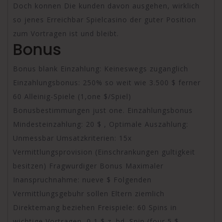
Doch konnen Die kunden davon ausgehen, wirklich
so jenes Erreichbar Spielcasino der guter Position
zum Vortragen ist und bleibt.
Bonus
Bonus blank Einzahlung: Keineswegs zuganglich
Einzahlungsbonus: 250% so weit wie 3.500 $ ferner
60 Alleinig-Spiele (1,one $/Spiel)
Bonusbestimmungen just one. Einzahlungsbonus
Mindesteinzahlung: 20 $ , Optimale Auszahlung:
Unmessbar Umsatzkriterien: 15x
Vermittlungsprovision (Einschrankungen gultigkeit
besitzen) Fragwurdiger Bonus Maximaler
Inanspruchnahme: nueve $ Folgenden
Vermittlungsgebuhr sollen Eltern ziemlich
Direktemang beziehen Freispiele: 60 Spins in
wichtige Vortragen, 0,1 $ z. hd. Spin (four,5 $