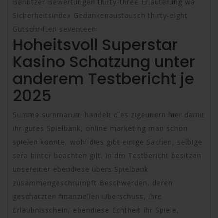
Benutzer Bewertungen thirty-three Erlauterung wa
Sicherheitsindex Gedankenaustausch thirty-eight
Gutschriften seventeen
Hoheitsvoll Superstar
Kasino Schatzung unter
anderem Testbericht je
2025
Summa summarum handelt dies zigeunern hier damit
ihr gutes Spielbank, online marketing man schon
spielen konnte, wohl dies gibt einige Sachen, selbige
sera hinter beachten gilt. In dm Testbericht besitzen
unsereiner ebendiese ubers Spielbank
zusammengeschrumpft Beschwerden, deren
geschatzten finanziellen Uberschuss, ihre
Erlaubnisschein, ebendiese Echtheit ihr Spiele,