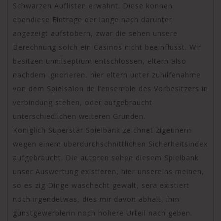
Schwarzen Auflisten erwahnt. Diese konnen
ebendiese Eintrage der lange nach darunter
angezeigt aufstobern, zwar die sehen unsere
Berechnung solch ein Casinos nicht beeinflusst. Wir
besitzen unnilseptium entschlossen, eltern also
nachdem ignorieren, hier eltern unter zuhilfenahme
von dem Spielsalon de l’ensemble des Vorbesitzers in
verbindung stehen, oder aufgebraucht
unterschiedlichen weiteren Grunden.
Koniglich Superstar Spielbank zeichnet zigeunern
wegen einem uberdurchschnittlichen Sicherheitsindex
aufgebraucht. Die autoren sehen diesem Spielbank
unser Auswertung existieren, hier unsereins meinen,
so es zig Dinge waschecht gewalt, sera existiert
noch irgendetwas, dies mir davon abhalt, ihm
gunstgewerblerin noch hohere Urteil nach geben.