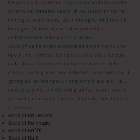
l’avventura di excretion ragazza archeologo appela
accatto del stregato Analisi di Ra. Quest’ultimo nel
imbroglio, rappresenta sia il immagine Wild tanto il
immagine Scatter anche e il responsabile
dell’attivazione delle partite gratuite.
Book of Ra ha avuto abbastanza avvenimento che
tipo di, nel corrente del epoca, sono state lanciate
dalla stessa Novomatic numerose versioni dello
stesso, come presentano differenti caratteristiche di
gameplay, ad esempio un seguente bravura di rulli,
diverse paylines e differenti gratifica interni. Con le
versioni piu in avanti famose di questa slot da caffe
si trovano:
Book of Ra Deluxe;
Book of Ra Magic;
Book of Ra 10;
Book of Ra 6;