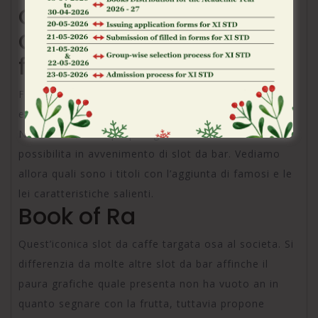
Quali sono le slot da
Caffe online oltre a
famose
Fra i provider piu famosi di nuovo apprezzati, ad
esempio NetEnt, Capecod, Pragmatic Play di nuovo
Novomatic, si ha proprio grandissima varieta di
possibilita in avvenimento di slot da bar. Vediamo
allora quali sono i titoli con l’aggiunta di famosi e le
lei caratteristiche salienti.
Book of Ra
Quest’iconica slot da caffe targata osa al societa. Si
differenzia da molte altre slot da bar affinche il
paura grafiche quale presenta non ha vuoto an in
quanto segnare con la frutta, tuttavia propone