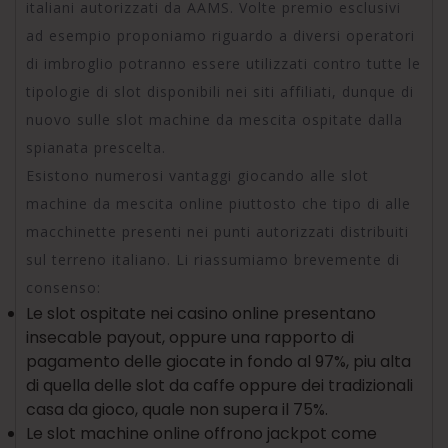
italiani autorizzati da AAMS. Volte premio esclusivi
ad esempio proponiamo riguardo a diversi operatori
di imbroglio potranno essere utilizzati contro tutte le
tipologie di slot disponibili nei siti affiliati, dunque di
nuovo sulle slot machine da mescita ospitate dalla
spianata prescelta.
Esistono numerosi vantaggi giocando alle slot
machine da mescita online piuttosto che tipo di alle
macchinette presenti nei punti autorizzati distribuiti
sul terreno italiano. Li riassumiamo brevemente di
consenso:
Le slot ospitate nei casino online presentano
insecable payout, oppure una rapporto di
pagamento delle giocate in fondo al 97%, piu alta
di quella delle slot da caffe oppure dei tradizionali
casa da gioco, quale non supera il 75%.
Le slot machine online offrono jackpot come