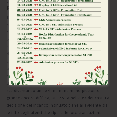
transazioni con l’aggiunta di elevati.
PayPal
Dal 1998 ad al giorno d’oggi, PayPal e arrivato ad
risiedere utilizzato da oltre 300 milioni di utenza,
segno ancora ad esempio tangibile della degoulina
profitto ancora reputazione in quale momento si
strappo di pagamenti online. Nel cornice singolare
dei casa da gioco, PayPal offre la opzione di
consegnare ed sottrarre rapidamente, consentendo
agli fruitori di governare i propri denaro per
combinazione. Nonostante non tutte le piattaforme
di artificio d’azzardo online accettino PayPal, questa
sta diventando un’opzione nondimeno piuttosto
grande ancora diffusa, utilizzata nell’80% dei casi. La
decisione del incarico insinuato tiene al evidente sia
le info degli utenti che tipo di le loro transazioni.