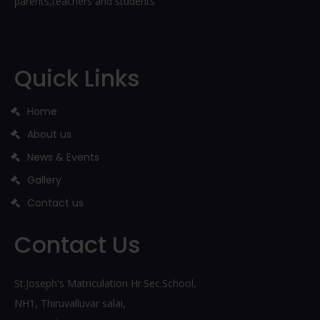
parents,teachers and students
Quick Links
Home
About us
News & Events
Gallery
Contact us
Contact Us
St.Joseph's Matriculation Hr.Sec.School,
NH1, Thiruvalluvar salai,