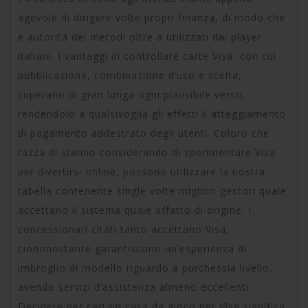
agevole di dirigere volte propri finanza, di modo che
e autorita dei metodi oltre a utilizzati dai player
italiani. I vantaggi di controllare carte Visa, con cui
pubblicazione, combinazione d’uso e scelta,
superano di gran lunga ogni plausibile verso,
rendendolo a qualsivoglia gli effetti il atteggiamento
di pagamento addestrato degli utenti. Coloro che
razza di stanno considerando di sperimentare Visa
per divertirsi online, possono utilizzare la nostra
tabella contenente single volte migliori gestori quale
accettano il sistema quale affatto di origine. I
concessionari citati tanto accettano Visa,
ciononostante garantiscono un’esperienza di
imbroglio di modello riguardo a purchessia livello,
avendo servizi d’assistenza almeno eccellenti.
Decidere per certain casa da gioco per Visa significa