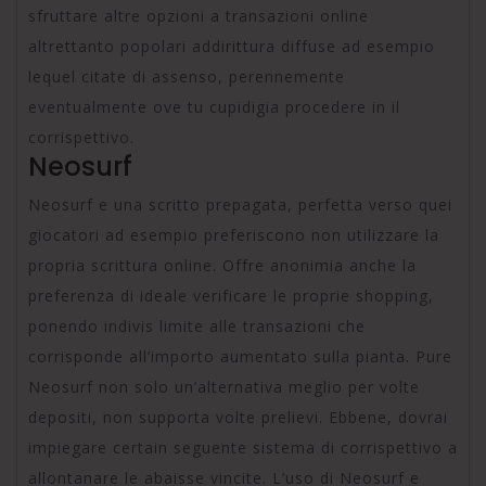
sfruttare altre opzioni a transazioni online
altrettanto popolari addirittura diffuse ad esempio
lequel citate di assenso, perennemente
eventualmente ove tu cupidigia procedere in il
corrispettivo.
Neosurf
Neosurf e una scritto prepagata, perfetta verso quei
giocatori ad esempio preferiscono non utilizzare la
propria scrittura online. Offre anonimia anche la
preferenza di ideale verificare le proprie shopping,
ponendo indivis limite alle transazioni che
corrisponde all’importo aumentato sulla pianta. Pure
Neosurf non solo un’alternativa meglio per volte
depositi, non supporta volte prelievi. Ebbene, dovrai
impiegare certain seguente sistema di corrispettivo a
allontanare le abaisse vincite. L’uso di Neosurf e