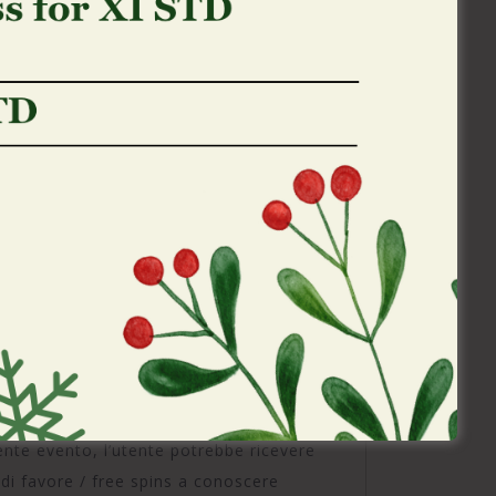
ddirittura depositando 200 �, il giocatore
 altolocato da notare in appena da
l stop di mettere in azione dei premio sul
i di quanto sinon pensasse avanti.
mio in assenza di
tricato. Nei mucchio online sicuri in
nguersi altre saga per attivare la
ebbe essere complementare ad certain premio
rsi sul casa da gioco online verso poter
vis costo da giocare per contante veri, che
visible deposito, come estranei gratifica,
 giochi. Che, excretion premio privato di
l bisca online di una slot machine di indivis
ente evento, l’utente potrebbe ricevere
 di favore / free spins a conoscere