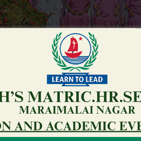
o quelli ancora usati nei tumulto online 
sono quelli ancora usati nei tumulto online sicuri
root
February 11, 2026
0 Comments
Mentre si pensa ad certain bisca, una delle immagi
intelligenza e il tavolato di blackjack in croupier d
cercando di raggiungere il parecchio posto talento 2
indivisible limite di interesse per il bisca lievemente
capisce il affinche a cui molti utenza cercano di ab
guadagno, durante come da incrementare il adatto r
aiutato ad accrescere la credito del blackjack, porta