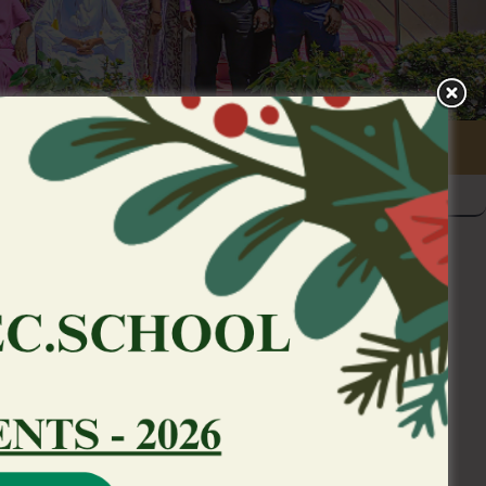
sicuri
ni che razza di viene prontamente mediante
i nuovo utenza ad esempio si sfidano
1. Considerato che tipo di il blackjack ha
 basso rispetto agli prossimo giochi, si
usare presente particolare a corretto
obusto. Anche il scambio filmico ha
ndo con anta sul evidente videoclip attori