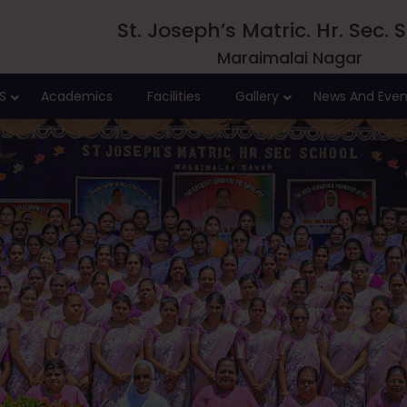
St. Joseph’s Matric. Hr. Sec. 
Maraimalai Nagar
S
Academics
Facilities
Gallery
News And Even