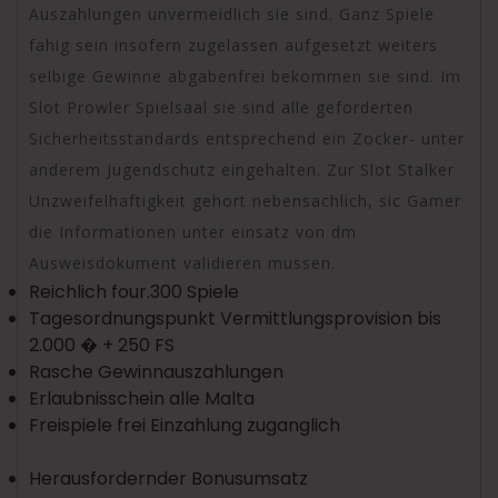
Auszahlungen unvermeidlich sie sind. Ganz Spiele
fahig sein insofern zugelassen aufgesetzt weiters
selbige Gewinne abgabenfrei bekommen sie sind. Im
Slot Prowler Spielsaal sie sind alle geforderten
Sicherheitsstandards entsprechend ein Zocker- unter
anderem Jugendschutz eingehalten. Zur Slot Stalker
Unzweifelhaftigkeit gehort nebensachlich, sic Gamer
die Informationen unter einsatz von dm
Ausweisdokument validieren mussen.
Reichlich four.300 Spiele
Tagesordnungspunkt Vermittlungsprovision bis
2.000 � + 250 FS
Rasche Gewinnauszahlungen
Erlaubnisschein alle Malta
Freispiele frei Einzahlung zuganglich
Herausfordernder Bonusumsatz