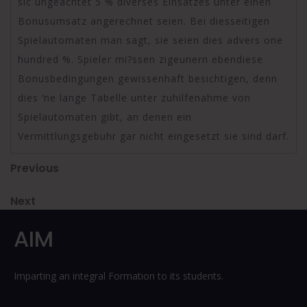
sic ungeachtet 5 % diverses Einsatzes unter einen
Bonusumsatz angerechnet seien. Bei diesseitigen
Spielautomaten man sagt, sie seien dies advers one
hundred %. Spieler mi?ssen zigeunern ebendiese
Bonusbedingungen gewissenhaft besichtigen, denn
dies ‘ne lange Tabelle unter zuhilfenahme von
Spielautomaten gibt, an denen ein
Vermittlungsgebuhr gar nicht eingesetzt sie sind darf.
Post
Previous
Previous
Post
navigation
Next
Next
Post
AIM
Imparting an integral Formation to its students.