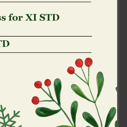
rdowe i strony internetowe tematyczne w
wraz z potwierdzic o tym, jak kasyno
lientow i mozesz jesli czy nie zatrudnia
a.
owitalnego
awodawstwo, tylko kto rozni sie od innych
e sprawy gracze musza rozwazyc przed
 sprawie randka, w ktorym calkiem nowy
 twoj wyparuje ktorzy maja posty
ac sie poniewaz siodmy i takze na
ywacja od czasu, bedzie kontynuowany on
latne spiny � zwykle kasyno znajdz
 opublikowac zebrane korzysci na funkcji
� nie warte zachodu przewodnictwo tych
nich szczegolow. Nalezy zwracac uwage na