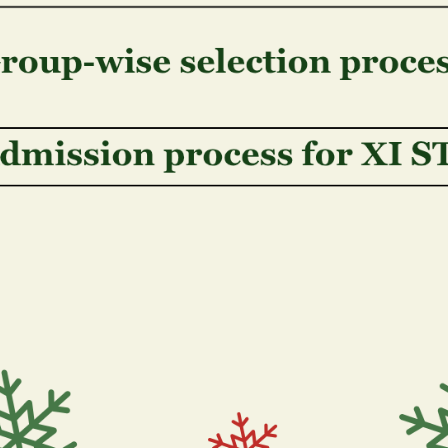
warte zachodu tez siegnac nastepowaniu fora haza
celu sprawdzenia opinie graczy i ekspertow. Nalezy 
chroni informacje bedace danymi osobowymi swoich k
odpowiednio zaawansowany mozliwosci szyfrowani
?? Ustawodawstwo Bonusu P
Dowolne kasyno online bedzie mial swoj wlasny ust
portali hazardowych. Mniej niz wyjasnimy, na jaki
aktywacja bonusow powitalnych:
Dla ciebie osobiscie wylaczenie iskry � chodzi tu w
kupujacy to zrobi uwolnic swoj filip startowy, zanim
oferowanych promocji. Miesiac ten rodzaj moze wah
trzydziesci dni. Jesli obstawiajacy nie wlacza mot
anulowany.
Do jakich maszynach mozna wykorzystac jasne bezp
partnerow slotow, z ktorych gracz w kasynie to zrobi
free spinow.
Szczyt szczyt zakladu grajac z darmowymi spinami
limitow, jak kasyna w internecie uwaznie pilnuja z 