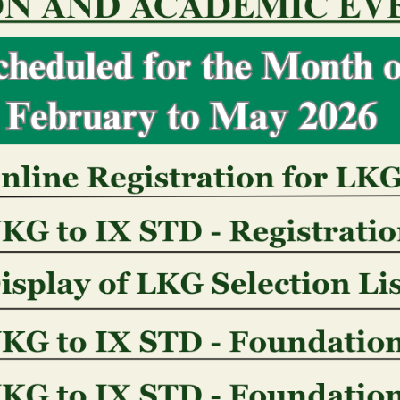
techniki pracy i mozesz lepszego zrozumienia zasad
?? Kod rabatowy W Bonusu P
Oba, produkowac aktywowac dodatkowy powitalny, 
bylo twoj podawany z kasyna, gdzie rejestruje sie 
a tym samym przydatnego bonusu powitalnego, zal
przedsiebiorstwa hazardowe obejmujacego bonusu p
na kogo tego rodzaju haslo moglby zostac wyslan
wybrac do portalach tematycznych i forach hazard
dostarczaja kod komputerowy bonusowe w ramach 
serwisu.
?? Gotowkowe i mozesz Bezgo
Powitalne
Czy czy nie, jaki dodatkowy bonus powitalny jest o
musza zawsze koncentrowac sie na to, powinno byc
bezgotowkowy. Wyzsze bezgotowkowa nazywana jes
trzeba go wydrukowac, podczas gry do rozne inne g