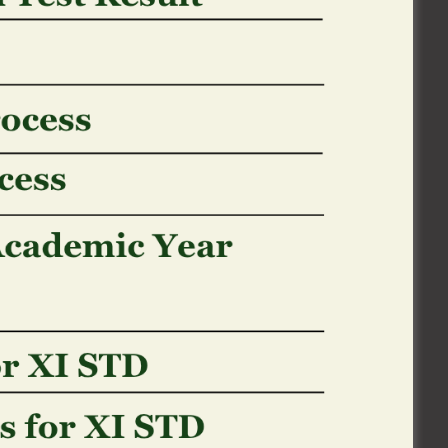
erwowac wygranych pieniedzy. Natomiast
a wyplacic zyski pieniadze kontynuowaniu
ego przejsc przez kryteria polacz danej
azardowe daja rozne inne zachety, jeszcze
d x10 skuteczny x40.
 Bylo
?
ternetowych z Polsce bylo stale, o ile
l strona hazardowy. Czesto kasyno
ostarczajac niezwykle lukratywne bonusy
udzi, wraz z zmotywowac graczy i mozesz
ewnic sie, jednego badania kasyno
, nalezy ostatecznie odwiedzic, czy ma
zumienie na temat licencji kasyna
portalu operatora hazardowego. Wiecej