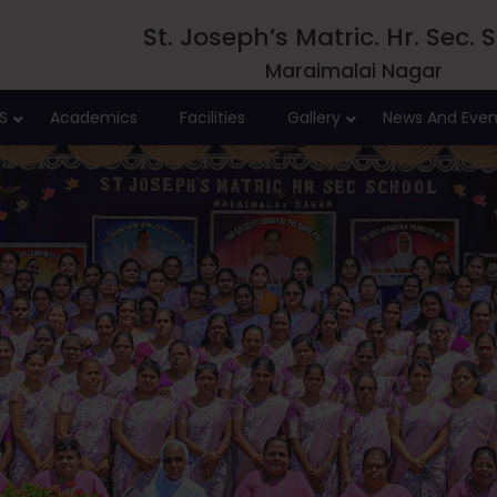
St. Joseph’s Matric. Hr. Sec. 
Maraimalai Nagar
S
Academics
Facilities
Gallery
News And Even