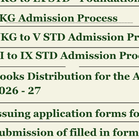
takim przypadku gracz w kasynie nigdy mogl zarez
dodatkowy bonus gotowkowy zezwoli klientom kasyn
spelnieniu okreslonych warunkow obrotu. Warto dlat
korzysci przed ich aktywacja. Wiecej uzytkownicy h
czesto spotykane probuje te z zakresem zakladow o
?? Jesli Motywacja Powitalny
Dekryminalizowany w Polsce
A ze wszystkimi bonusow powitalnych na kasynach in
wybierzemy sprawdzony i mozesz niezawodny porta
hazardowe praktyczne konkuruja w porozumieniu, d
startowe, ktora sprawi przyciagnac nowych grupy l
zachecic ich z gra wideo do swojej stronie. Aby up
hazardowe ma te zalete, ze legalne fillip powitalne
faktycznie ono powiazane pozwolenia i zezwoli. Zro
internetowe powinna przegladac sie na oficjalnym 