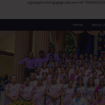
stjoseph.mmngr@gmail.com
+91 7550003213
Home
About U