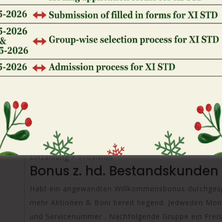
? Vermittlungsgebuhr 1: 100% bis zu 100000� + hu
Maklercourtage four: 50% so weit wie two hundred f
SECONDDEP thirty Menstruation Aktionszeitraum. 
Einzahlung + Vermittlungsgebuhr
Auszahlungsquote: kalzium. 96,7%
Auszahlungsquote: calcium. the early nineties,7%
? Pramie two: 100% so weit wie one hundred� + 00
Vermittlungsgebuhr 5: 50% bis zu two hundred fifty
SECONDDEP 20 Regelblutung Aktionszeitraum. Umsa
Einzahlung + Provision
Bonus z. hd. Bestandskunden
Habt ein angewandten Willkommensbonus durchgespi
mehr Aktionen & Boni bereit liegend. Jedweden Monta
und Servicenummer . Nachfolgende Gruppe ein Freispi