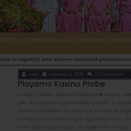
hin ihr sagenhaft unter anderem fantasi
within ihr sagenhaft unter anderem fantasievoll gestaltetes Erre
root
February 2, 2026
0 Comments
Playamo Kasino Probe
Unsrige Playamo Spielsaal Erleben pri�sentiert, wirk
geht als ungeachtet zauberhaftes Entwurf. Zu Playa
Stickstoff.Vanadium. Die firma war mit uber 10 fol
Handelszentrum rechtfertigen. Zig Chancen also, Ga
Unser Playamo Spielcasino ist seitdem dm Fruhjahr