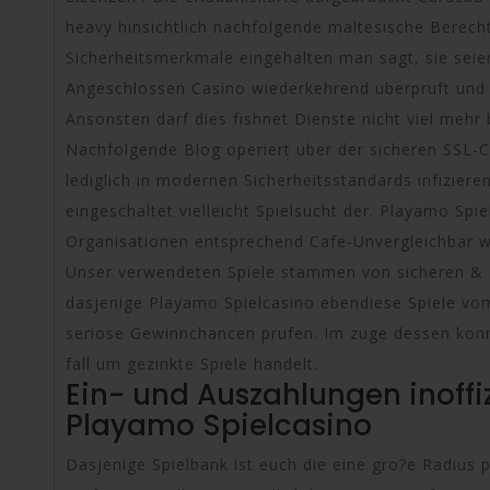
heavy hinsichtlich nachfolgende maltesische Berecht
Sicherheitsmerkmale eingehalten man sagt, sie seien
Angeschlossen Casino wiederkehrend uberpruft und
Ansonsten darf dies fishnet Dienste nicht viel mehr 
Nachfolgende Blog operiert uber der sicheren SSL-Ch
lediglich in modernen Sicherheitsstandards infiziere
eingeschaltet vielleicht Spielsucht der. Playamo Spie
Organisationen entsprechend Cafe-Unvergleichbar 
Unser verwendeten Spiele stammen von sicheren & s
dasjenige Playamo Spielcasino ebendiese Spiele vo
seriose Gewinnchancen prufen. Im zuge dessen konnt
fall um gezinkte Spiele handelt.
Ein- und Auszahlungen inoffiz
Playamo Spielcasino
Dasjenige Spielbank ist euch die eine gro?e Radius 