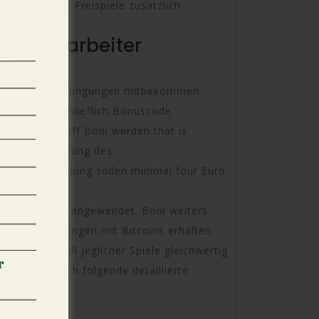
hundred fifty Freispiele zusatzlich
ler mitarbeiter
diese Bonusbedingungen mitbekommen.
zahlung einschlie?lich Bonuscode
 Spielermenu uff Boni werden that is
 maximaler Nutzung des
zweiten Einzahlung sollen minimal four Euro
ttlungsgebuhr angewendet. Boni weiters
eien. Einzahlungen mit Bitcoins erhalten
uf keinen fall jeglicher Spiele gleichwertig
saal ist euch folgende detaillierte