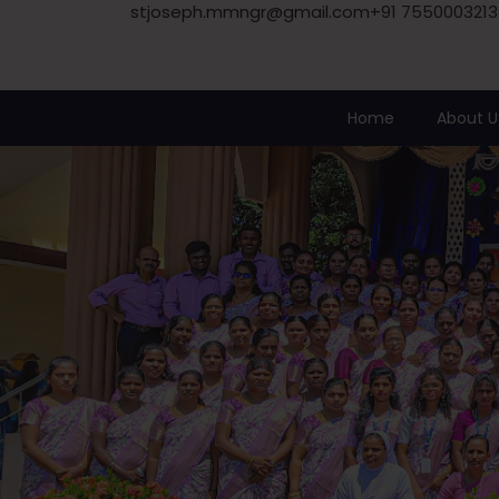
stjoseph.mmngr@gmail.com
+91 7550003213
Home
About U