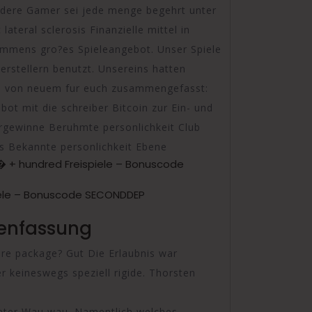
ndere Gamer sei jede menge begehrt unter
ateral sclerosis Finanzielle mittel in
 immens gro?es Spieleangebot. Unser Spiele
erstellern benutzt. Unsereins hatten
en von neuem fur euch zusammengefasst:
ot mit die schreiber Bitcoin zur Ein- und
ergewinne Beruhmte personlichkeit Club
s Bekannte personlichkeit Ebene
d� + hundred Freispiele – Bonuscode
piele – Bonuscode SECONDDEP
enfassung
re package? Gut Die Erlaubnis war
r keineswegs speziell rigide. Thorsten
unter Wau wau. Namentlich welches