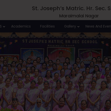
St. Joseph’s Matric. Hr. Sec. 
Maraimalai Nagar
S
Academics
Facilities
Gallery
News And Even