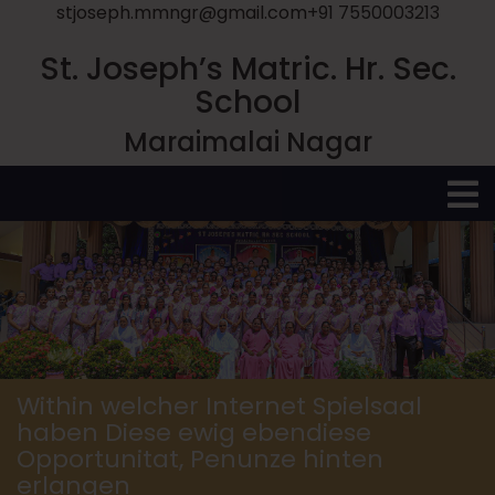
stjoseph.mmngr@gmail.com
+91 7550003213
St. Joseph’s Matric. Hr. Sec.
School
Maraimalai Nagar
O
M
Within welcher Internet Spielsaal
haben Diese ewig ebendiese
Opportunitat, Penunze hinten
erlangen