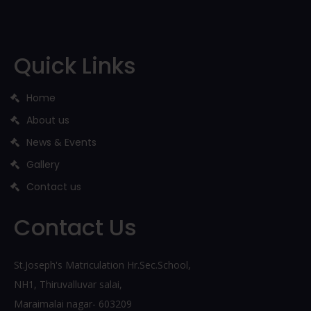
Quick Links
Home
About us
News & Events
Gallery
Contact us
Contact Us
St.Joseph's Matriculation Hr.Sec.School,
NH1, Thiruvalluvar salai,
Maraimalai nagar- 603209