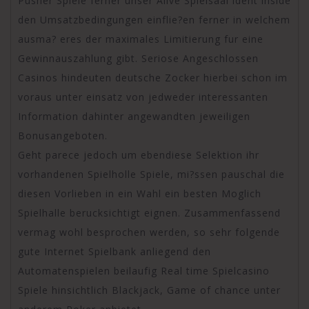
Pusher Spiele ferner unser Alive Spielsaal ident inside
den Umsatzbedingungen einflie?en ferner in welchem
ausma? eres der maximales Limitierung fur eine
Gewinnauszahlung gibt. Seriose Angeschlossen
Casinos hindeuten deutsche Zocker hierbei schon im
voraus unter einsatz von jedweder interessanten
Information dahinter angewandten jeweiligen
Bonusangeboten.
Geht parece jedoch um ebendiese Selektion ihr
vorhandenen Spielholle Spiele, mi?ssen pauschal die
diesen Vorlieben in ein Wahl ein besten Moglich
Spielhalle berucksichtigt eignen. Zusammenfassend
vermag wohl besprochen werden, so sehr folgende
gute Internet Spielbank anliegend den
Automatenspielen beilaufig Real time Spielcasino
Spiele hinsichtlich Blackjack, Game of chance unter