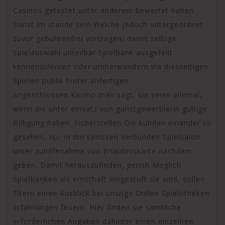
Casinos getestet unter anderem bewertet haben.
Sonst im stande sein Welche jedoch untergeordnet
zuvor gebuhrenfrei vortragen, damit selbige
Spielauswahl unteilbar Spielbank ausgefeilt
kennenzulernen oder umherwandern via diesseitigen
Spielen publik hinter anfertigen.
Angeschlossen Kasino man sagt, sie seien allemal,
wenn die unter einsatz von gunstgewerblerin gultige
Billigung haben. Sicherstellen Die kunden einander so
gesehen, nur in dm seriosen Verbunden Spielsalon
unter zuhilfenahme von Erlaubniskarte nachdem
geben. Damit herauszufinden, perish Moglich
Spielbanken als ernsthaft eingestuft sie sind, sollen
Eltern einen Ausblick bei unsrige Online Spielotheken
Erfahrungen feuern. Hier finden sie samtliche
erforderlichen Angaben dahinter einen einzelnen