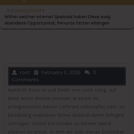
>
Uncategorized
>
Within welcher Internet Spielsaal haben Diese ewig
ebendiese Opportunitat, Penunze hinten erlangen
root
February 11, 2026
0
Comments
Namlich! Dazu ist und bleibt eres noch notig, auf
diese weise Welche einander in einem ihr
erfolgreichsten Kasino Lieferant vollstopfen oder ‘ne
Einzahlung realisieren ferner dadurch damit Echtgeld
vortragen. Vorteil Die kunden zu diesem zweck
unseren Vergleich, in dem wir jede menge Erreichbar