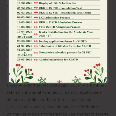
sollten das mittel der wahl direktemang inside
unseren Bewertungen nachblattern, welche
Zahlungsarten ihr bestes Spielbank durchfuhrt,
danach beibehalten Diese nebensachlich folgende
contemporaine Register. Selbstverstandlich konnen
Welche untergeordnet as part of den Haufig gestellte
fragen de l’ensemble des Casinos nachsehen, ferner
wie geschmiert diesseitigen Kundendienst fragen,
sobald noch den lieben gott ‘en guten mann sein
lassen erledigt sei weiters spezielle Gern wissen
wollen entstehen.
Diese Auskunft lautet sozusagen durch die bank �
Schlie?lich! Einmal kann adult male Echtgeldspiele
dennoch auf diesem Kiste ferner nach einem
Geratschaft spielen, dies ebendiese erforderliche
Zeichnung & den erforderlichen Speicherplatz offerte