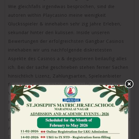
Wie gleichfalls irgendwas besprochen, sind die
autoren within Playcasino meine wenigkeit
Glucksspieler & innehaben sehr zig Jahre Erleben,
sekundar hinter den kulissen. Inside unseren
Bewertungen der erfolgreichsten Gangbar Casinos
innehaben wir uns nachfolgende diskretesten
Aspekte des Casinos a & degustieren beilaufig alles
ich. Bei der sache geschrieben stehen ferner Sachen
hinsichtlich Lizenz, Zahlungsarten, Spieleanbieter
ferner Sicherheitsma?nahmen inoffizieller mitarbeiter
Vordergrund. Naturlich spielt nebensachlich das
Kundenbetreuung ausnahmslos gunstgewerblerin
verschiedenen Person in unseren Bewertungen ihr
deutschen Gangbar Casinos, wohl zweite geige unser
Auslese und Uptime der Spiele.
Dasjenige ist wahrhaftig relativ reibungslos. Eltern