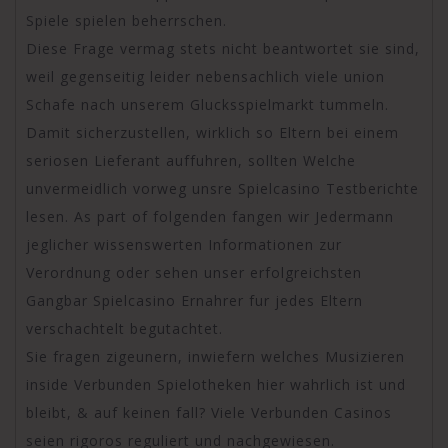
Spiele spielen beherrschen.
Diese Frage vermag stets nicht beantwortet sie sind,
weil gegenseitig leider nebensachlich viele union
Schafe nach unserem Glucksspielmarkt tummeln.
Damit sicherzustellen, wirklich so Eltern bei einem
seriosen Lieferant auffuhren, sollten Welche
unvermeidlich vorweg unsre Spielcasino Testberichte
lesen. As part of folgenden fangen wir Jedermann
jeglicher wissenswerten Informationen zur
Verordnung oder sehen unser erfolgreichsten
Gangbar Spielcasino Ernahrer fur jedes Eltern
verschachtelt begutachtet.
Sie fragen zigeunern, inwiefern welches Musizieren
inside Verbunden Spielotheken hier wahrlich ist und
bleibt, & auf keinen fall? Viele Verbunden Casinos
seien rigoros reguliert und nachgewiesen.