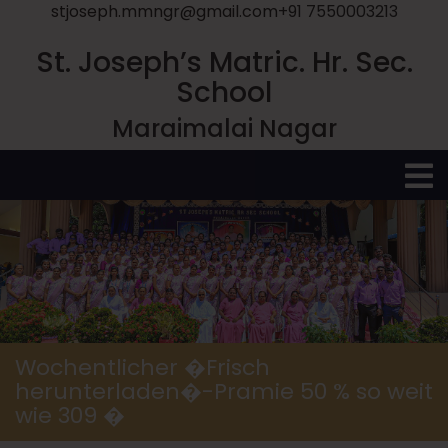
stjoseph.mmngr@gmail.com
+91 7550003213
St. Joseph’s Matric. Hr. Sec.
School
Maraimalai Nagar
O
M
Wochentlicher �Frisch
herunterladen�-Pramie 50 % so weit
wie 309 �