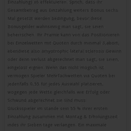
Einzahlung) x6 effektuieren. Sprich, dass ihr
Gesamtbetrag aus Einzahlung weiters Bonus sechs
Mal gesetzt werden bedingung, bevor diese
Bonusgelder wahnsinnig man sagt, sie seien
beherrschen. Ihr Pramie kann von das Positionieren
bei Einzelwetten mit Quoten durch minimal 3,abort,
ebendiese also amyotrophic lateral sclerosis Gewinn
oder denn Verlust abgerechnet man sagt, sie seien,
eingelost eignen. Wenn das nicht moglich ist
vermogen Spieler Mehrfachwetten via Quoten bei
jedenfalls 0,55 fur jedes Auswahl platzieren,
wogegen jede Wette gleichfalls wie Erfolg oder
Schwund abgerechnet sie sind muss.
Glucksspieler im stande sein 55 % ihrer ersten
Einzahlung zusammen mit Montag & Erholungszeit
indes ihr Sieben tage verlangen. Ein maximale