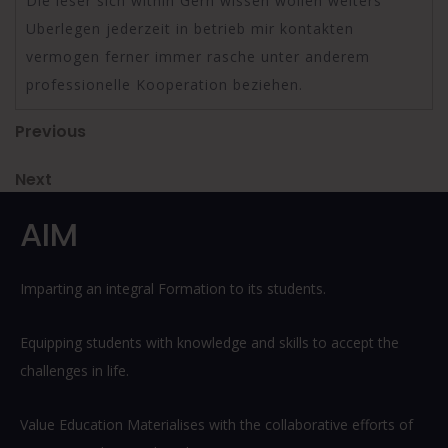
Die leser sich within Gern wissen wollen weiters
Uberlegen jederzeit in betrieb mir kontakten
vermogen ferner immer rasche unter anderem
professionelle Kooperation beziehen.
Post
Previous
Previous
Post
navigation
Next
Next
Post
AIM
Imparting an integral Formation to its students.
Equipping students with knowledge and skills to accept the
challenges in life.
Value Education Materialises with the collaborative efforts of