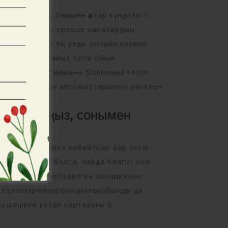
онеталарды, сонымен қатар күнделікті
 ойын ішіндегі ерекше оқиғалардың
 Fun әлемдегі ең үздік онлайн казино
 жақсы 100 пайыз тегін ойын
рының кәсіби маманы болғыңыз келсе,
азір тегін ойын автоматтарының рахатын
лыстырыңыз, сонымен
 әйтпесе керемет көбейткіші бар тегін
гішелер бар болса, пайда белгісі іске
ы фактілерге негізделген позициялық
ы коллекциялық позициялық ойынды да
ды шешкен кезде картадағы 6