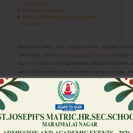
казинолары
Өсіру катушкалары
Жеке ынталандыру туралы керемет
нәрселер
Бірақ олай емес, бұл тауарлар сізге тиындар әке
айналады, әйтпесе
1Win тіркелу бонусы
дүкенде 
Әдеттегі ұсыныстар қарапайым, бірақ платформа ке
үшін көбірек бонустар алу мүмкіндігін ұсынады. 
төлемсіз болуы мүмкін және әрбір мәміле үшін қо
шектеулерді ұсына алады.
RocketPlay казиносы со
Bitcoin, Bitcoin Bucks, Litecoin, Ethereum, Dogeco
әрекеттерін ұсынады.
1Win тіркелу бонусы – Казино 
Бұл қосымшалар 100 пайыз бос позициялық ойынға сип
әкелуі мүмкін мүмкіндіктер береді.