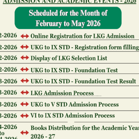
Casino.all of us елдегі ең ірі құмар ойын бизнесін т
Relationship™ құрамына кіреді.
Бірақ сәлем, мүмкін сіз қазіргі уақытта онлайн жергілік
Тау-кен стиліндегі порттар жарылғыш бонустарды қосу
аласыз.
Соның ішінде, Gonzo's Quest (NetEnt) ойынында, әсір
ішінде, x3750 дейінгі шектеулі ұпайға түсу мүмкіндігі жо
People Castle казиносында депозитсіз қосымша та
алу үшін минималды шектеулер жоқ, швед халқы өт
қол жеткізе алады. Сондай-ақ, олар сізге тәжіриб
жасауға көмектесу үшін немесе Maestro казинос
ретінде берілмейді, жаңа диета жоспары мен ой
покерді электронды түрде ойнай аласыз. Белгілі 
қабылдайды, мен оларды сізге онлайн казиноларда
орталықтардың бірі ретінде ұсынамын.
Тегін айлақтар ұсынатын ең жа
компанияларын қайдан табуым 