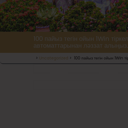
100 пайыз тегін ойын 1Win тірк
автоматтарынан ләззат алыңыз
>
Uncategorized
>
100 пайыз тегін ойын 1Win 