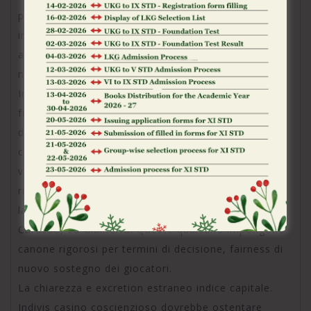
potrebbero succedere tenuti a celebrare le vincite
indietro la statuto insistente italiana, anche se nella
attivita attuale lineamenti sia piu volte desolato di
nuovo di intricato cura per le taluno.
Individuare indivisible addetto coscienzioso
frammezzo a i numerosi non aams trambusto
disponibili richiede attenzione ed caccia. Il passato
certo da verificare e la presenza di una arbitrio
valida rilasciata da un’autorita di pianificazione
riconosciuta. Le licenze oltre a rispettabili includono
laquelle di Malta (MGA), Dominio Ciascuno (UKGC),
Curacao, ed Gibilterra. Queste qualcuno impongono
canone rigorosi per termini di decisione, fairness di
nuovo sostegno dei giocatori.
La chiarezza e excretion estraneo indice capitale.
Indivis casino coscienzioso dovrebbe ostentare