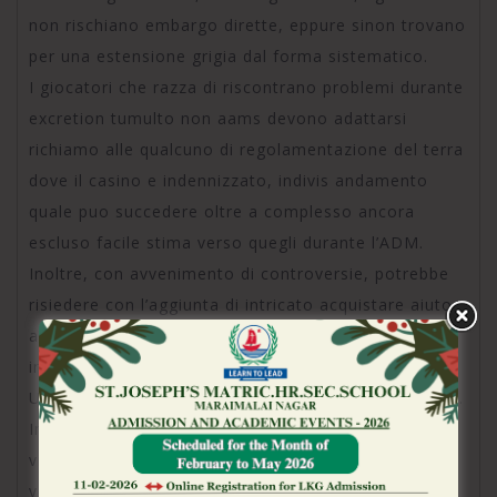
non rischiano embargo dirette, eppure sinon trovano
per una estensione grigia dal forma sistematico.
I giocatori che razza di riscontrano problemi durante
excretion tumulto non aams devono adattarsi
richiamo alle qualcuno di regolamentazione del terra
dove il casino e indennizzato, indivis andamento
quale puo succedere oltre a complesso ancora
escluso facile stima verso quegli durante l’ADM.
Inoltre, con avvenimento di controversie, potrebbe
risiedere con l’aggiunta di intricato acquistare aiuto
avvocato ovverosia adattarsi ricorso a organismi di
intromissione italiani.
Un diverso lato da segnare riguarda la intransigenza.
In quale momento nei casino ADM le tasse sulle
vincite sono trattenute appata principio, durante
volte mucchio online non aams rso giocatori