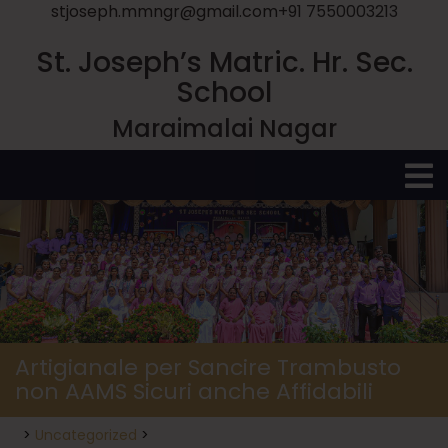
stjoseph.mmngr@gmail.com
+91 7550003213
St. Joseph’s Matric. Hr. Sec.
School
Maraimalai Nagar
O
M
Artigianale per Sancire Trambusto
non AAMS Sicuri anche Affidabili
>
Uncategorized
>