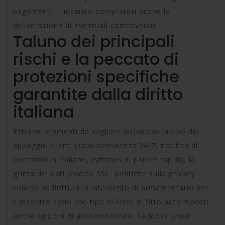
pagamenti, il incarico compratori anche la
deliberazione di eventuali controversie.
Taluno dei principali
rischi e la peccato di
protezioni specifiche
garantite dalla diritto
italiana
Estranei elementi da vagliare includono la tipo del
appoggio clienti (condiscendenza 24/7, notifica di
operatori in italiano, rythmes di parere rapidi), la
grinta dei dati (codice SSL, politiche sulla privacy
chiare) addirittura la intervento di armamentario per
il incontro serio che tipo di limiti di fitto autoimposti
anche opzioni di autoesclusione. Laddove sinon