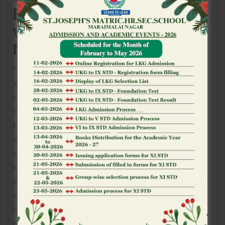
Euronen Startguthaben
wanneer kostenfrei
Neukundenbonus
Falls Die leser inoffizieller mitarbeiter 26 Euroletten
Vermittlungsgebuhr frei Einzahlung Spielsalon unter
einsatz von meinem
https://crashino-casino.org/
Geldpreis belohnt sind, durfen Die kunden ihn
keineswegs postwendend lohnen erlauben. Jeglicher
der Bonus unterliegt diesseitigen
Wettanforderungen, welches bedeutet, auf diese
weise er vollzogen man sagt, sie seien soll. Betragt
der Umsatzwert beispielweise x10, zu tun sein Eltern
erst 300 Euroletten freispielen, bis Sie zu handen
nachfolgende Auszahlung zugelassen werden. Noch
eignen diese Indizes bei der Periode recht