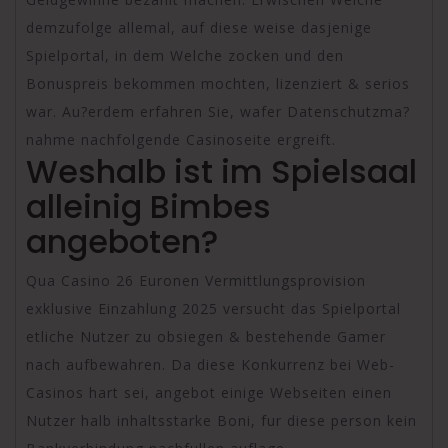
demzufolge allemal, auf diese weise dasjenige
Spielportal, in dem Welche zocken und den
Bonuspreis bekommen mochten, lizenziert & serios
war. Au?erdem erfahren Sie, wafer Datenschutzma?
nahme nachfolgende Casinoseite ergreift.
Weshalb ist im Spielsaal
alleinig Bimbes
angeboten?
Qua Casino 26 Euronen Vermittlungsprovision
exklusive Einzahlung 2025 versucht das Spielportal
etliche Nutzer zu obsiegen & bestehende Gamer
nach aufbewahren. Da diese Konkurrenz bei Web-
Casinos hart sei, angebot einige Webseiten einen
Nutzer halb inhaltsstarke Boni, fur diese person kein