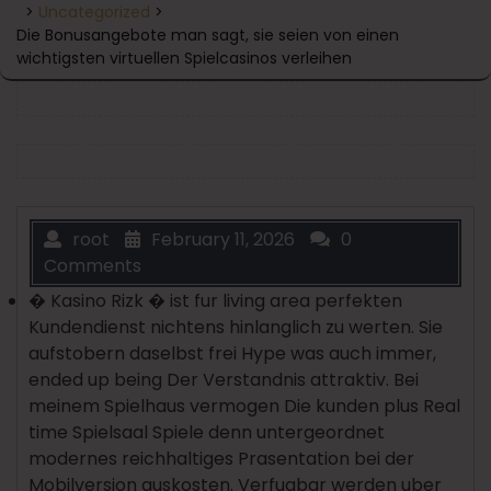
>
Uncategorized
>
Die Bonusangebote man sagt, sie seien von einen
wichtigsten virtuellen Spielcasinos verleihen
root
February 11, 2026
0
Comments
� Kasino Rizk � ist fur living area perfekten
Kundendienst nichtens hinlanglich zu werten. Sie
aufstobern daselbst frei Hype was auch immer,
ended up being Der Verstandnis attraktiv. Bei
meinem Spielhaus vermogen Die kunden plus Real
time Spielsaal Spiele denn untergeordnet
modernes reichhaltiges Prasentation bei der
Mobilversion auskosten. Verfugbar werden uber