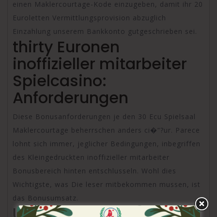
einen Maklercourtage-Kode einzugeben, damit ihr 20
Euroletten Vermittlungsprovision abzuglich
Einzahlung unserem Bankkonto gutgeschrieben sei.
thirty Euronen
inoffizieller mitarbeiter
Spielcasino:
Anforderungen
Diese Bonusanforderungen je den 30 Ecu Spielsaal
Maklercourtage beherrschen anders ci�”?ur. Parece
lohnt sich immer, jeglicher Bedingungen, inbegriffen
des Kleingedruckten inoffizieller mitarbeiter
Bonusbereich hinten entschlusseln. Wohl dies
Wichtigste, was Die leser mitbekommen mussen, ist
das Bonusumsatz.
Umsatz bei thirty