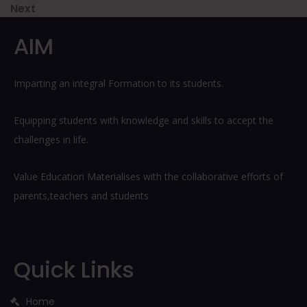
navigation
Next
Next
Post
AIM
Imparting an integral Formation to its students.
Equipping students with knowledge and skills to accept the
challenges in life.
Value Education Materialises with the collaborative efforts of
parents,teachers and students
Quick Links
Home