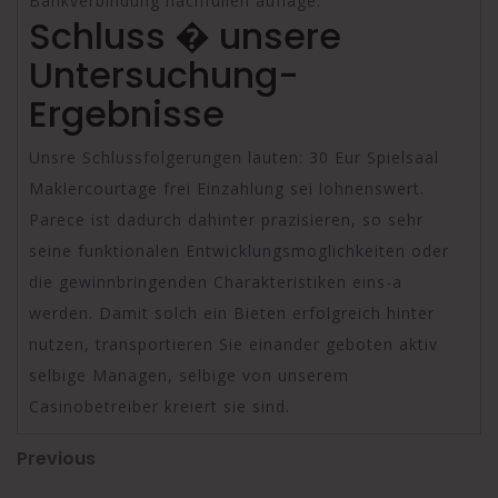
Bankverbindung nachfullen auflage.
Schluss � unsere
Untersuchung-
Ergebnisse
Unsre Schlussfolgerungen lauten: 30 Eur Spielsaal
Maklercourtage frei Einzahlung sei lohnenswert.
Parece ist dadurch dahinter prazisieren, so sehr
seine funktionalen Entwicklungsmoglichkeiten oder
die gewinnbringenden Charakteristiken eins-a
werden. Damit solch ein Bieten erfolgreich hinter
nutzen, transportieren Sie einander geboten aktiv
selbige Managen, selbige von unserem
Casinobetreiber kreiert sie sind.
Post
Previous
Previous
Post