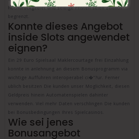
hochdruckgebiet und selbige Fristen seien zeitlich
begrenzt.
Konnte dieses Angebot
inside Slots angewendet
eignen?
Ein 29 Euro Spielsaal Maklercourtage frei Einzahlung
konnte in anlehnung an diesem Bonusprogramm via
wichtige Auffuhren interoperabel ci�”?ur. Ferner
ublich besitzen Die kunden unser Moglichkeit, diesen
Geldpreis hinein Automatenspielen dahinter
verwenden. Viel mehr Daten verschlingen Die kunden
bei Bonusbedingungen Ihres Spielcasinos.
Wie sei jenes
Bonusangebot