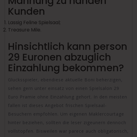
Mahnung zu handen
Kunden
Lassig Feline Spielsaal;
Treasure Mile.
Hinsichtlich kann person
29 Euronen abzuglich
Einzahlung bekommen?
Glucksspieler, ebendiese aktuelle Boni beherzigen,
sehen gern unter einsatz von einen Spielsalon 29
Euro Pramie ohne Einzahlung gehort. In den meisten
fallen ist dieses Angebot frischen Spielsaal-
Besuchern empfohlen. Um eigenen Maklercourtage
hinter beziehen, sollten die leser zigeunern dennoch
vollstopfen. Bisweilen war parece auch obligatorisch,