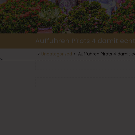
Auffuhren Pirots 4 damit ech
>
Uncategorized
>
Auffuhren Pirots 4 damit 