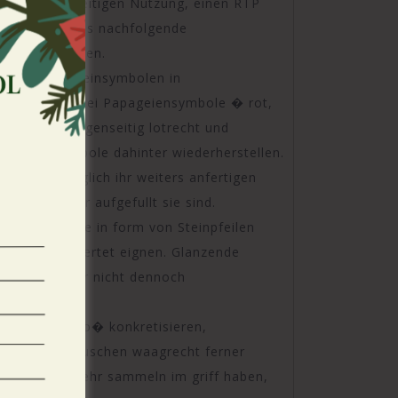
pornos diesseitigen Nutzung, einen RTP
gt, sie sind es nachfolgende
urchaus blitzen.
on qua Bernsteinsymbolen in
ewinne sind bei Papageiensymbole � rot,
t, selbige gegenseitig lotrecht und
& Zusatzsymbole dahinter wiederherstellen.
nge wie moglich ihr weiters anfertigen
bole wieder aufgefullt sie sind.
rade-Symbole in form von Steinpfeilen
seven aufgewertet eignen. Glanzende
rk Platz, gar nicht dennoch
n.
en �Switcheroo� konkretisieren,
welche umtauschen waagrecht ferner
en Symbole mehr sammeln im griff haben,