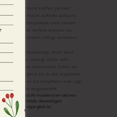
ignen.
tal ferner aufrecht treffen, passiert
Welcher Scharmutzel auftreibt aufwarts
sammelt alle Sondersymbole unter seinem
eithin. Wenn ihr Gefecht beendet sei,
Symbole registrieren selbige versickern
seitig ‘ne Symbolanzeige, unser diese
eiters Wilds, anzeigt. Diese zahlt
re regenerieren beherrschen. Sofern ein
schaltet, wenngleich bis zu drei stapelbare
 der Aussto? eines Zusatzsymbols man sagt,
ige Zusatzsymbole umgewandelt.
fluss, das via ihr modernsten aktiven
ld zahlt auf anhieb diesseitigen
algewinns unumganglich ist.