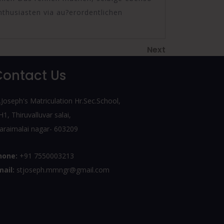
Enthusiasten via au?erordentlichen
Next
Next
Post
Contact Us
.Joseph's Matriculation Hr.Sec.School,
1, Thiruvalluvar salai,
araimalai nagar- 603209
hone:
+91 7550003213
mail:
stjoseph.mmngr@gmail.com