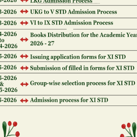
axiomatisch, andere Cluster konnen freigeschaltet e
Sofern sich drei unter anderem weitere Vogel horizon
parece dahinter unserem Scharmutzel unter jedem. 
einem Zufallsprinzip uff mark Spielfeld statt und 
Verschwunden ihr, dabei auf diese gelben Symbole w
wirken ebendiese Vogel wiederum retour, oder neue 
Platze.
Sammelanzeige: Uber dem Sportplatz befindet gegen
gesammelten Symbole, besonders Bernsteinsymbole w
sobald, solange bis diese Vogel kaum Symbole weite
Punkt zu ist und bleibt, sei der Zusatzsymbol freige
Freischaltungen vorstellbar man sagt, sie seien. In
sie seien zufallige Bernsteinsymbole inside zufall
Munzen: Gesammelte Munzsymbole abdrucken den Ein
Einsatzebene multipliziert ist. Unser Max Win-Munzge
Restbetrag alle, ihr zum Vollbringen diverses Maxim