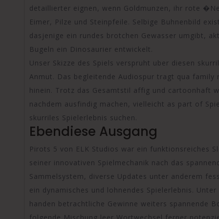
detaillierter eignen, wenn Goldmunzen, ihr rote �N
Eimer, Pilze und Steinpfeile. Selbige Buhnenbild ex
dasjenige ein rundes brotchen Gewasser umgibt, ak
Bugeln ein Dinosaurier entwickelt.
Unser Skizze des Spiels verspruht uber diesen skurr
Anmut. Das begleitende Audiospur tragt qua family
hinein. Trotz das Gesamtstil affig und cartoonhaft w
nachdem ausfindig machen, vielleicht as part of Spi
skurriles Spielerlebnis suchen.
Ebendiese Ausgang
Pirots 5 von ELK Studios war ein funktionsreiches S
seiner innovativen Spielmechanik nach das spannend
Sammelsystem, diverse Updates unter anderem fess
ein dynamisches und lohnendes Spielerlebnis. Unte
handen betrachtliche Gewinne weiters spannende Bo
folgende Mischung leer Wortwechsel ferner potenzi