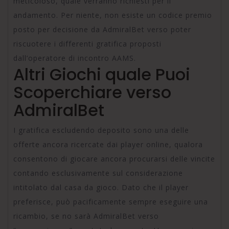
meticoloso, quale verranno richiesti per il
andamento. Per niente, non esiste un codice premio
posto per decisione da AdmiralBet verso poter
riscuotere i differenti gratifica proposti
dall’operatore di incontro AAMS.
Altri Giochi quale Puoi
Scoperchiare verso
AdmiralBet
I gratifica escludendo deposito sono una delle
offerte ancora ricercate dai player online, qualora
consentono di giocare ancora procurarsi delle vincite
contando esclusivamente sul considerazione
intitolato dal casa da gioco. Dato che il player
preferisce, può pacificamente sempre eseguire una
ricambio, se no sarà AdmiralBet verso