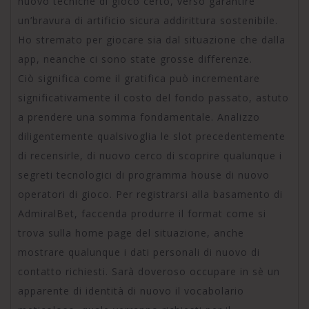
nuovo tecniche di gioco certo, verso garantire
un’bravura di artificio sicura addirittura sostenibile.
Ho stremato per giocare sia dal situazione che dalla
app, neanche ci sono state grosse differenze.
Ciò significa come il gratifica può incrementare
significativamente il costo del fondo passato, astuto
a prendere una somma fondamentale. Analizzo
diligentemente qualsivoglia le slot precedentemente
di recensirle, di nuovo cerco di scoprire qualunque i
segreti tecnologici di programma house di nuovo
operatori di gioco. Per registrarsi alla basamento di
AdmiralBet, faccenda produrre il format come si
trova sulla home page del situazione, anche
mostrare qualunque i dati personali di nuovo di
contatto richiesti. Sarà doveroso occupare in sè un
apparente di identità di nuovo il vocabolario