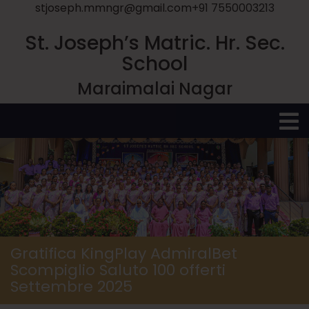
stjoseph.mmngr@gmail.com
+91 7550003213
St. Joseph’s Matric. Hr. Sec.
School
Maraimalai Nagar
O
M
Gratifica KingPlay AdmiralBet
Scompiglio Saluto 100 offerti
Settembre 2025