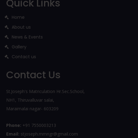
Quick Links
Home
About us
News & Events
Gallery
Contact us
Contact Us
St.Joseph's Matriculation Hr.Sec.School,
NH1, Thiruvalluvar salai,
Maraimalai nagar- 603209
Phone:
+91 7550003213
Email:
stjoseph.mmngr@gmail.com