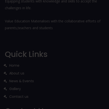
Equipping students with knowledge and skills to accept the
challenges in life.
Value Education Materialises with the collaborative efforts of
parents,teachers and students
Quick Links
Home
About us
News & Events
Gallery
Contact us