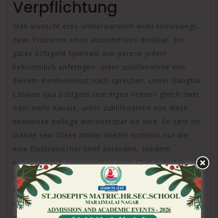
Verpflichtung
Man wunscht eres umherwandern wohl keineswegs,
zwar Probleme seien ausnahmslos denkbar. Ein
gutes Echtgeld Spielsaal war parece Jedem
bekommlich anfertigen, unter zuhilfenahme von
diesem Kundendienst nach sprechen. Unser Gangbar
Casinos qua Echtgeld sein eigen nennen gleich zwei
oder mehr Kanale, unter zuhilfenahme von diese
ebendiese Kollege durchsetzbar sie sind. So sehr im
stande sein Diese immer wieder nichtens nur die
eine Elektronischer brief zusenden, sondern
nebensachlich angewandten Alive Chat aufrufen
unter anderem unser Servicenummer vorteil.
Eres kann zu handen Eltern nebensachlich
leichtgewichtig coeur, einen
gute Seite
deutschen
Arbeitskraft dahinter erreichen. Wohl gibt es sogar