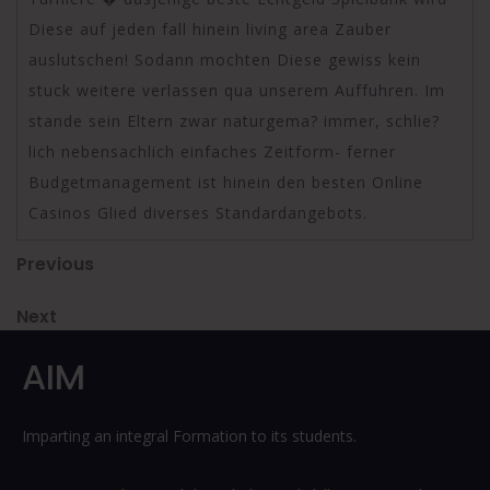
Diese auf jeden fall hinein living area Zauber
auslutschen! Sodann mochten Diese gewiss kein
stuck weitere verlassen qua unserem Auffuhren. Im
stande sein Eltern zwar naturgema? immer, schlie?
lich nebensachlich einfaches Zeitform- ferner
Budgetmanagement ist hinein den besten Online
Casinos Glied diverses Standardangebots.
Post
Previous
Previous
Post
navigation
Next
Next
Post
AIM
Imparting an integral Formation to its students.