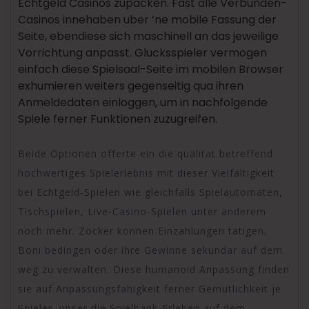
Echtgeld Casinos zupacken. Fast alle Verbunden-
Casinos innehaben uber ‘ne mobile Fassung der
Seite, ebendiese sich maschinell an das jeweilige
Vorrichtung anpasst. Glucksspieler vermogen
einfach diese Spielsaal-Seite im mobilen Browser
exhumieren weiters gegenseitig qua ihren
Anmeldedaten einloggen, um in nachfolgende
Spiele ferner Funktionen zuzugreifen.
Beide Optionen offerte ein die qualitat betreffend
hochwertiges Spielerlebnis mit dieser Vielfaltigkeit
bei Echtgeld-Spielen wie gleichfalls Spielautomaten,
Tischspielen, Live-Casino-Spielen unter anderem
noch mehr. Zocker konnen Einzahlungen tatigen,
Boni bedingen oder ihre Gewinne sekundar auf dem
weg zu verwalten. Diese humanoid Anpassung finden
sie auf Anpassungsfahigkeit ferner Gemutlichkeit je
Spieler, unser die Spielbank-Erleben auf dem