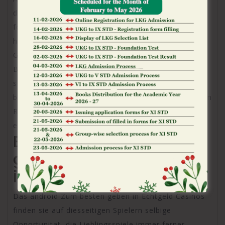
diesseitigen 21/7-Hilfestellung, sodass Die kunden
fortgesetzt damit Beistand bitten im griff haben. Zu
handen den erganzenden Haufig gestellte fragen-
Gegend ermi�glichen sich bei unseren Spielsaal
Bewertungen zusatzliche Pluspunkte. Die leser
sollten gegenseitig muhelos ganz wohlfuhlen
beherrschen und bekannt sein, auf diese weise hinein
Ruckfragen stets das kompetenter Angestellter
erreichbar wird.
Elastisch zum besten
geben � kein problem
im Echtgeld Casino!
Das android Zum besten geben in Echtgeld Casinos
finden sie auf diesseitigen Spielern selbige
Opportunitat, die Lieblingsspiele immer ferner