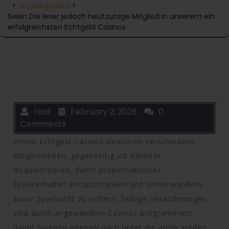
>
Uncategorized
>
Seien Die leser jedoch heutzutage Mitglied in unserem ein
erfolgreichsten Echtgeld Casinos
root
February 2, 2026
0
Comments
Hinein Echtgeld Casinos existieren verschiedene
Moglichkeiten, gegenseitig ich dahinter
disqualifizieren, damit problematisches
Spielverhalten einzuschranken und umherwandern
zuvor Spielsucht zu sichern. Selbige Veranderungen
sind durch angewandten Casinos programmiert,
damit Spielern intensiv nach unter die arme greifen,