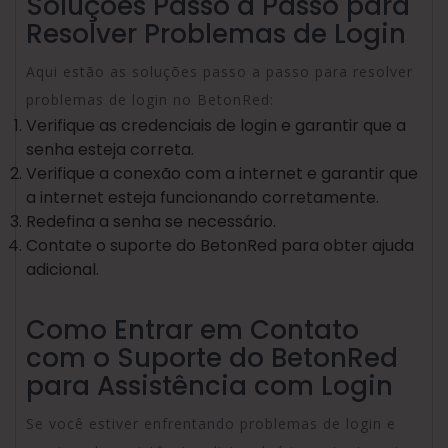
Soluções Passo a Passo para
Resolver Problemas de Login
Aqui estão as soluções passo a passo para resolver
problemas de login no BetonRed:
Verifique as credenciais de login e garantir que a
senha esteja correta.
Verifique a conexão com a internet e garantir que
a internet esteja funcionando corretamente.
Redefina a senha se necessário.
Contate o suporte do BetonRed para obter ajuda
adicional.
Como Entrar em Contato
com o Suporte do BetonRed
para Assistência com Login
Se você estiver enfrentando problemas de login e