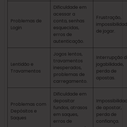
Dificuldade em
acessar a
Frustração,
Problemas de
conta, senhas
impossibilida
Login
esquecidas,
de jogar.
erros de
autenticação.
Jogos lentos,
Interrupção 
travamentos
Lentidão e
jogabilidade,
inesperados,
Travamentos
perda de
problemas de
apostas.
carregamento.
Dificuldade em
depositar
Impossibilida
Problemas com
fundos, atrasos
de apostar,
Depósitos e
em saques,
perda de
Saques
erros de
confiança.