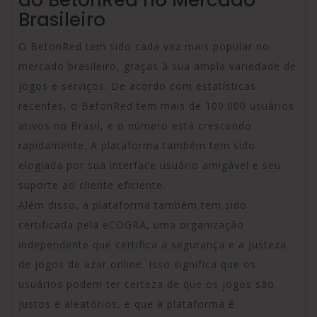
Brasileiro
O BetonRed tem sido cada vez mais popular no
mercado brasileiro, graças à sua ampla variedade de
jogos e serviços. De acordo com estatísticas
recentes, o BetonRed tem mais de 100.000 usuários
ativos no Brasil, e o número está crescendo
rapidamente. A plataforma também tem sido
elogiada por sua interface usuário amigável e seu
suporte ao cliente eficiente.
Além disso, a plataforma também tem sido
certificada pela eCOGRA, uma organização
independente que certifica a segurança e a justeza
de jogos de azar online. Isso significa que os
usuários podem ter certeza de que os jogos são
justos e aleatórios, e que a plataforma é