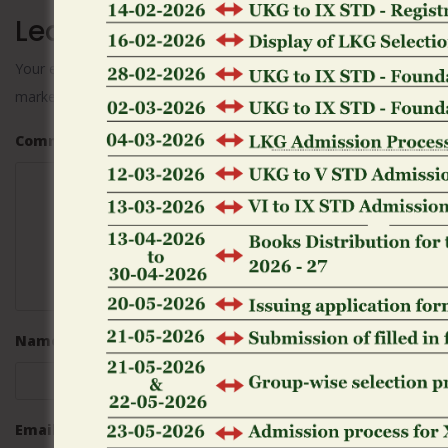
Leave a Reply
Your email address will not be published.
Required fields are
marked
*
Comment
*
Name
*
Email
*