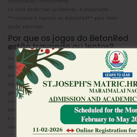
funcionando corretamente.
Se você ainda tiver problemas, é importante
**contatar o suporte do BetonRed** para obter
ajuda adicional.
Por que os jogos do BetonRed
estão travando ou lentos?
Os jogos do BetonRed podem travar ou ser lentos
devido a uma conexão com a internet lenta ou
instável. Para resolver esses problemas, é
importante **verificar a conexão com a internet** e
garantir que a internet esteja funcionando
corretamente.
Além disso, é também importante **limpar o cache
e os cookies** do navegador para garantir que o
site do BetonRed esteja funcionando corretamente.