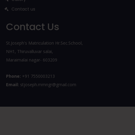
Contact us
Contact Us
St.Joseph's Matriculation Hr.Sec.School,
NH1, Thiruvalluvar salai,
Maraimalai nagar- 603209
Phone:
+91 7550003213
Email:
stjoseph.mmngr@gmail.com