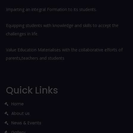
Imparting an integral Formation to its students.
Equipping students with knowledge and skills to accept the
challenges in life.
Value Education Materialises with the collaborative efforts of
parents,teachers and students
Quick Links
Home
About us
News & Events
Gallery