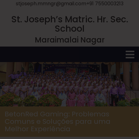
stjoseph.mmngr@gmail.com
+91 7550003213
St. Joseph’s Matric. Hr. Sec.
School
Maraimalai Nagar
O
M
BetonRed Gaming: Problemas
Comuns e Soluções para uma
Melhor Experiência