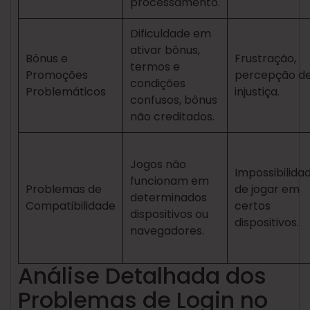
processamento.
Dificuldade em
ativar bônus,
Bônus e
Frustração,
termos e
Promoções
percepção d
condições
Problemáticos
injustiça.
confusos, bônus
não creditados.
Jogos não
Impossibilida
funcionam em
Problemas de
de jogar em
determinados
Compatibilidade
certos
dispositivos ou
dispositivos.
navegadores.
Análise Detalhada dos
Problemas de Login no