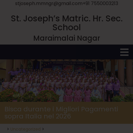
stjoseph.mmngr@gmail.com
+91 7550003213
St. Joseph’s Matric. Hr. Sec.
School
Maraimalai Nagar
O
M
Bisca durante i Migliori Pagamenti
sopra Italia nel 2026
>
Uncategorized
>