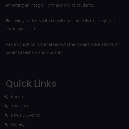
Imparting an integral Formation to its students.
Equipping students with knowledge and skills to accept the
challenges in life.
Value Education Materialises with the collaborative efforts of
parents,teachers and students
Quick Links
Home
About us
News & Events
Gallery