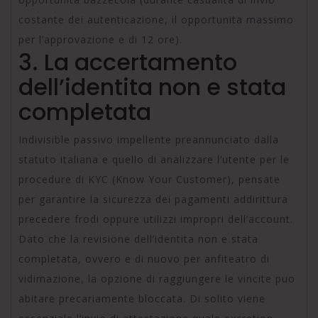
costante dei autenticazione, il opportunita massimo
per l’approvazione e di 12 ore).
3. La accertamento
dell’identita non e stata
completata
Indivisible passivo impellente preannunciato dalla
statuto italiana e quello di analizzare l’utente per le
procedure di KYC (Know Your Customer), pensate
per garantire la sicurezza dei pagamenti addirittura
precedere frodi oppure utilizzi impropri dell’account.
Dato che la revisione dell’identita non e stata
completata, ovvero e di nuovo per anfiteatro di
vidimazione, la opzione di raggiungere le vincite puo
abitare precariamente bloccata. Di solito viene