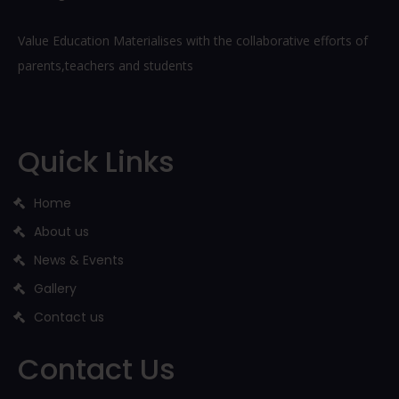
Value Education Materialises with the collaborative efforts of
parents,teachers and students
Quick Links
Home
About us
News & Events
Gallery
Contact us
Contact Us