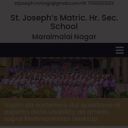
stjoseph.mmngr@gmail.com
+91 7550003213
St. Joseph’s Matric. Hr. Sec.
School
Maraimalai Nagar
O
M
Vuoto da sostenere dal questione di
aspetto della usability da arredo
sopra testimonianza desktop