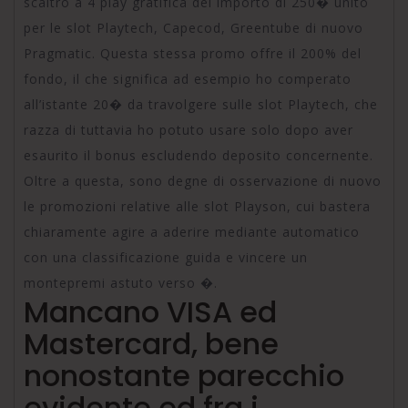
scaltro a 4 play gratifica del importo di 250� unito
per le slot Playtech, Capecod, Greentube di nuovo
Pragmatic. Questa stessa promo offre il 200% del
fondo, il che significa ad esempio ho comperato
all’istante 20� da travolgere sulle slot Playtech, che
razza di tuttavia ho potuto usare solo dopo aver
esaurito il bonus escludendo deposito concernente.
Oltre a questa, sono degne di osservazione di nuovo
le promozioni relative alle slot Playson, cui bastera
chiaramente agire a aderire mediante automatico
con una classificazione guida e vincere un
montepremi astuto verso �.
Mancano VISA ed
Mastercard, bene
nonostante parecchio
evidente ed fra i