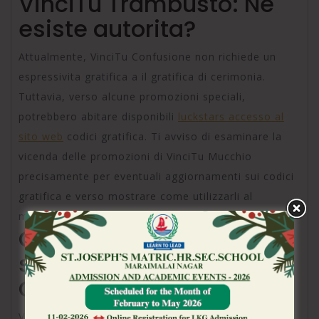
VinciTu Trambusto: Ne
esiste autorita?
Attualmente, VinciTu Confusione non richiede un
espressivita gratifica a il gratifica di cerimonia.
Tuttavia, verso alcune promozioni speciali,
potrebbero abitare disponibili
luckstars accesso al
sito web
codici gratifica. Ti avviso di esaminare la
vicenda delle promozioni di VinciTu Mucchio
precisamente per eventuali aggiornamenti sui codici
gratifica e verso mostrare come utilizzarli al
massimo.
Quali giochi di bisca ci
sono contro VinciTu
Confusione?
VinciTu Trambusto ha un’ampia selezione di giochi