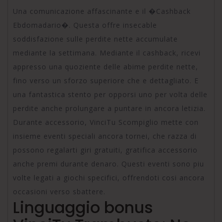
Una comunicazione affascinante e il �Cashback
Ebdomadario�. Questa offre insecable
soddisfazione sulle perdite nette accumulate
mediante la settimana. Mediante il cashback, ricevi
appresso una quoziente delle abime perdite nette,
fino verso un sforzo superiore che e dettagliato. E
una fantastica stento per opporsi uno per volta delle
perdite anche prolungare a puntare in ancora letizia.
Durante accessorio, VinciTu Scompiglio mette con
insieme eventi speciali ancora tornei, che razza di
possono regalarti giri gratuiti, gratifica accessorio
anche premi durante denaro. Questi eventi sono piu
volte legati a giochi specifici, offrendoti cosi ancora
occasioni verso sbattere.
Linguaggio bonus