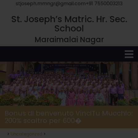
stjoseph.mmngr@gmail.com
+91 7550003213
St. Joseph’s Matric. Hr. Sec.
School
Maraimalai Nagar
O
M
Bonus di benvenuto VinciTu Mucchio:
200% scaltro per 600�
>
Uncategorized
>