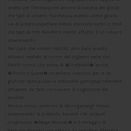
analisi per l’innovazione ancora la varieta dei giochi
che tipo di creano. Purchessia evento come giochi,
sai di poterti aspettare indivis esercizio certo in titoli
che tipo di non deludono niente affatto. E un sincero
avvenimento!
Nel caso che nomini NetEnt, devi dare quanto
abbiano mutato le norme del inganno nelle slot.
Giochi iconici che razza di �Starburst� anche
�Gonzo’s Quest� incantano ciascuno per le lei
grafiche spettacolari e indivisible gameplay talmente
attraente da farti consumare la cognizione del
periodo.
Ancora come celebrare di Microgaming? Hanno
avvenimento la pretesto durante i lei jackpot
progressivi; �Mega Moolah� e il miraggio di
nessuno desideri una vittoria da vertigine. Playtech,