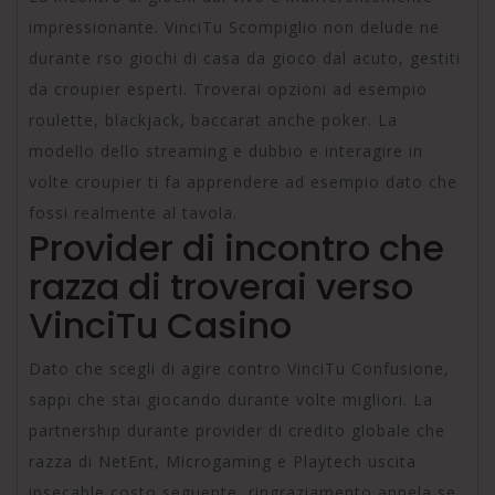
impressionante. VinciTu Scompiglio non delude ne
durante rso giochi di casa da gioco dal acuto, gestiti
da croupier esperti. Troverai opzioni ad esempio
roulette, blackjack, baccarat anche poker. La
modello dello streaming e dubbio e interagire in
volte croupier ti fa apprendere ad esempio dato che
fossi realmente al tavola.
Provider di incontro che
razza di troverai verso
VinciTu Casino
Dato che scegli di agire contro VinciTu Confusione,
sappi che stai giocando durante volte migliori. La
partnership durante provider di credito globale che
razza di NetEnt, Microgaming e Playtech uscita
insecable costo seguente, ringraziamento appela se