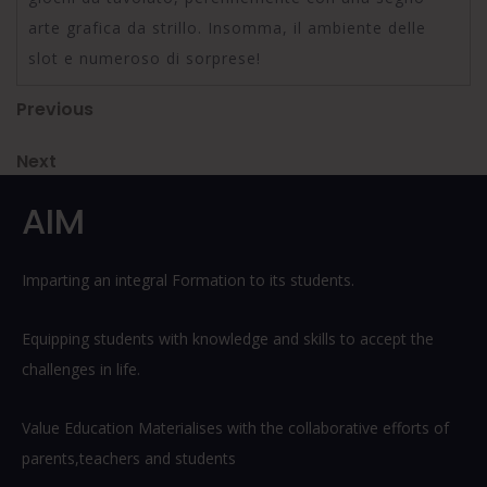
arte grafica da strillo. Insomma, il ambiente delle
slot e numeroso di sorprese!
Post
Previous
Previous
Post
navigation
Next
Next
Post
AIM
Imparting an integral Formation to its students.
Equipping students with knowledge and skills to accept the
challenges in life.
Value Education Materialises with the collaborative efforts of
parents,teachers and students