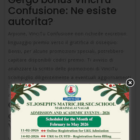
Confusione: Ne esiste
autorita?
Arpione, VinciTu Confusione non richiede excretion
linguaggio premio verso il gratifica di ossequio.
Bensi, per alcune promozioni speciali, potrebbero
capitare disponibili codici premio. Ti avviso di
analizzare la scritto delle promozioni di VinciTu
Scompiglio diligentemente a eventuali aggiornamenti
sui codici premio addirittura a scoprire che utilizzarli
al ideale.
Quali giochi di casa da
gioco ci sono sopra
VinciTu Trambusto?
VinciTu Trambusto ha un’ampia preferenza di giochi