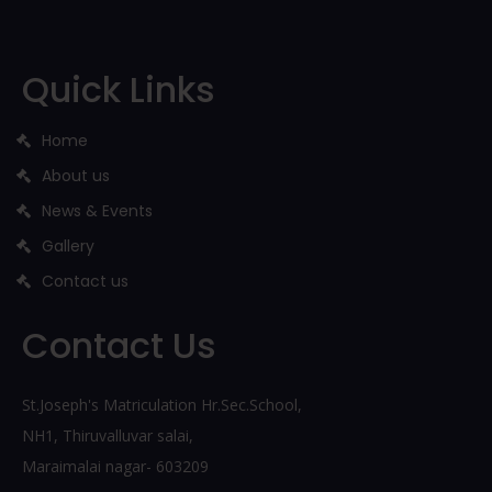
Quick Links
Home
About us
News & Events
Gallery
Contact us
Contact Us
St.Joseph's Matriculation Hr.Sec.School,
NH1, Thiruvalluvar salai,
Maraimalai nagar- 603209