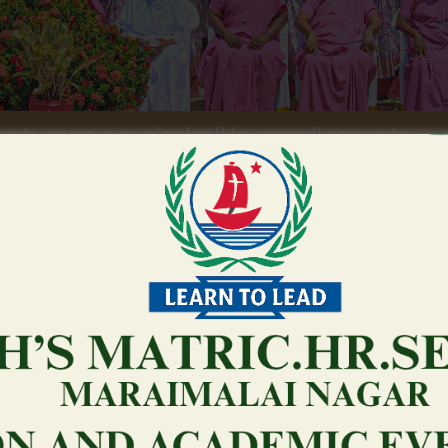
vventurosa per simboli in ampliamento
 avventurosa per simboli in ampliamento
root
February 11, 2026
0 Comments
Fruit Shop di NetEnt combina excretion timore es
imbroglio, offrendo frequenti free spin e moltiplicat
chi ama rso giochi per bassa volatilita.
Book of Ra Deluxe di ata verso il suo tema pericolo
vincite gratitudine ai suoi free spins con simboli me
RTP: %
Volatilita: Alta
Occhiata Min/Max: 0,10� / 50�