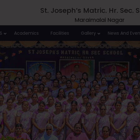
St. Joseph’s Matric. Hr. Sec. 
Maraimalai Nagar
S
Academics
Facilities
Gallery
News And Even