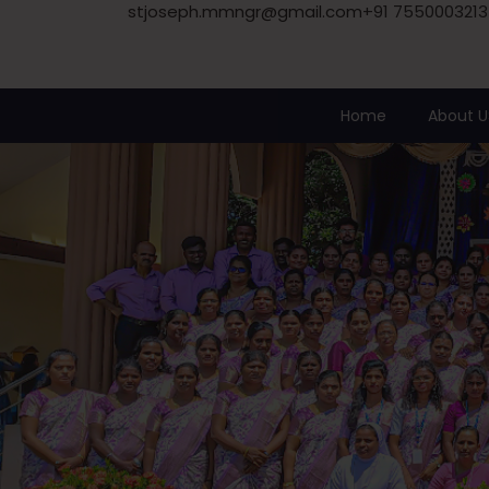
stjoseph.mmngr@gmail.com
+91 7550003213
Home
About U