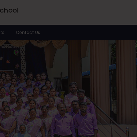
School
ts
Contact Us