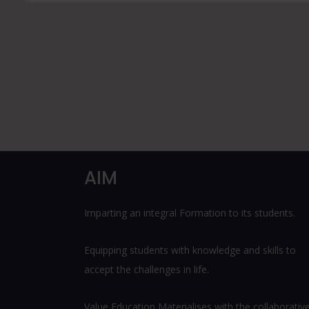
AIM
Imparting an integral Formation to its students.
Equipping students with knowledge and skills to
accept the challenges in life.
Value Education Materialises with the collaborativ