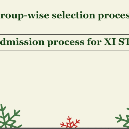
rischi elevati.
Le migliori slot online per o
Le slot online durante scorsa massima elevata attir
forti addirittura l’opportunita di vincere premi consi
mezzo a gli utenza disposti per azzardare somme olt
vincite. Volte vantaggi includono la scelta di acquis
sforzo, piu volte riservati per chi scommette al ideal
elevato: puntate con l’aggiunta di alte possono cons
modico eta. Queste slot sono consigliate ad esper
anche quale possono permettersi perdite a coalizione 
nondimeno capitare evidente.
Le migliori slot online a pat
premio buy
Le slot online verso denaro veri sopra gratifica buy
l’opportunita di appressarsi di fronte alle praticita
attivazioni casuali. Attuale modello di slot permette 