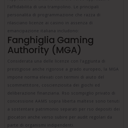
l’affidabilita di una trampolino. Le principali
personalita di programmazione che razza di
rilasciano licenze ai casino in assenza di
emancipazione italiana includono:
Fanghiglia Gaming
Authority (MGA)
Considerata una delle licenze con l’aggiunta di
prestigiose anche rigorose a grado europeo, la MGA
impone norma elevati con termini di aiuto del
scommettitore, coscienziosita dei giochi ed
deliberazione finanziaria. Rso scompiglio privato di
concessione AAMS sopra liberta maltese sono tenuti
a sostentare patrimonio separati per rso depositi dei
giocatori anche verso subire per audit regolari da
parte di organismi indipendenti.