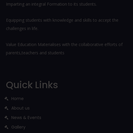
Imparting an integral Formation to its students.
Equipping students with knowledge and skills to accept the
challenges in life.
Value Education Materialises with the collaborative efforts of
parents,teachers and students
Quick Links
Home
About us
News & Events
Gallery