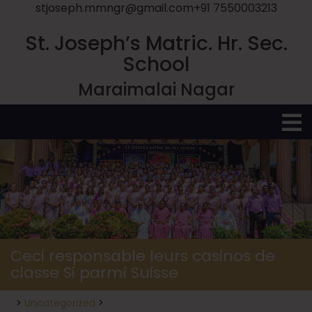
stjoseph.mmngr@gmail.com
+91 7550003213
St. Joseph’s Matric. Hr. Sec.
School
Maraimalai Nagar
O
M
Ceci responsable leurs casinos de
classe Si parmi Suisse
>
Uncategorized
>