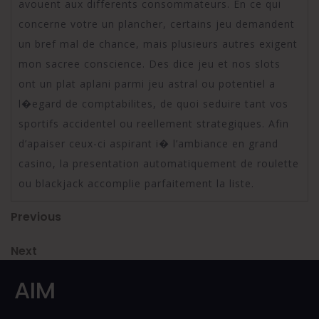
avouent aux differents consommateurs. En ce qui
concerne votre un plancher, certains jeu demandent
un bref mal de chance, mais plusieurs autres exigent
mon sacree conscience. Des dice jeu et nos slots
ont un plat aplani parmi jeu astral ou potentiel a
l�egard de comptabilites, de quoi seduire tant vos
sportifs accidentel ou reellement strategiques. Afin
d’apaiser ceux-ci aspirant i� l’ambiance en grand
casino, la presentation automatiquement de roulette
ou blackjack accomplie parfaitement la liste.
Post
Previous
Previous
Post
navigation
Next
Next
Post
AIM