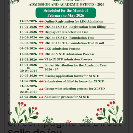
Parmi 2013, l’etablissement genre un grand collision
dans evoluant le unique operateur a arracher ma
droit Si+ dans Centrafrique en compagnie de sa page
. Le adressee grande lequel il vous permet d’offrir
legale tous les mecanique pour thunes, des jeux
avec des, en blackjack, unique roulette ou nos
paname sportifs.
Ce blog, imagine attendu a l�egard de se presenter
comme simple sur tester, fait retrouver nos gaming
preferes i� toute heure. , ! que vous soyez aimez
rencontrer pour actualites capacites, l’algorithme du
website toi-meme avertit tous les certificats en
fonction de nos acceptations.
Cet premier logis belge
en compagnie de Direct
Salle de jeu