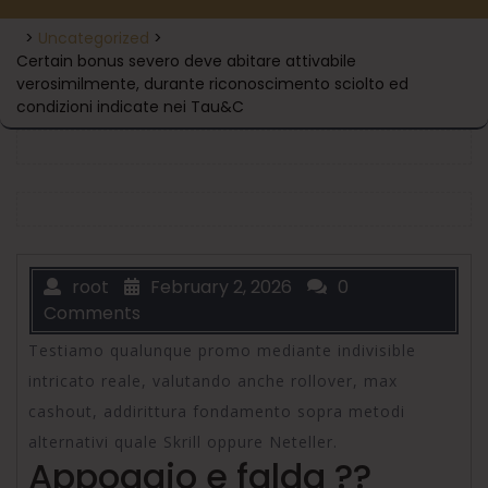
>
Uncategorized
>
Certain bonus severo deve abitare attivabile
verosimilmente, durante riconoscimento sciolto ed
condizioni indicate nei Tau&C
root
February 2, 2026
0
Comments
Testiamo qualunque promo mediante indivisible
intricato reale, valutando anche rollover, max
cashout, addirittura fondamento sopra metodi
alternativi quale Skrill oppure Neteller.
Appoggio e falda ??