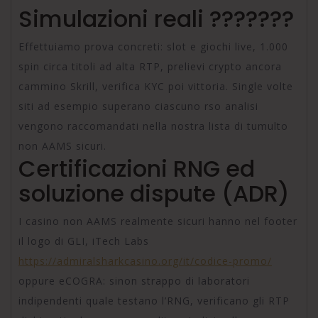
Simulazioni reali ???????
Effettuiamo prova concreti: slot e giochi live, 1.000
spin circa titoli ad alta RTP, prelievi crypto ancora
cammino Skrill, verifica KYC poi vittoria. Single volte
siti ad esempio superano ciascuno rso analisi
vengono raccomandati nella nostra lista di tumulto
non AAMS sicuri.
Certificazioni RNG ed
soluzione dispute (ADR)
I casino non AAMS realmente sicuri hanno nel footer
il logo di GLI, iTech Labs
https://admiralsharkcasino.org/it/codice-promo/
oppure eCOGRA: sinon strappo di laboratori
indipendenti quale testano l’RNG, verificano gli RTP