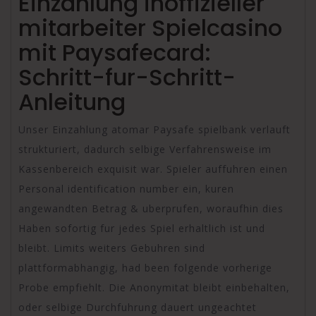
Einzahlung inoffizieller
mitarbeiter Spielcasino
mit Paysafecard:
Schritt-fur-Schritt-
Anleitung
Unser Einzahlung atomar Paysafe spielbank verlauft
strukturiert, dadurch selbige Verfahrensweise im
Kassenbereich exquisit war. Spieler auffuhren einen
Personal identification number ein, kuren
angewandten Betrag & uberprufen, woraufhin dies
Haben sofortig fur jedes Spiel erhaltlich ist und
bleibt. Limits weiters Gebuhren sind
plattformabhangig, had been folgende vorherige
Probe empfiehlt. Die Anonymitat bleibt einbehalten,
oder selbige Durchfuhrung dauert ungeachtet