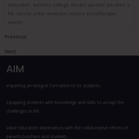
Sekunden, welches selbige Ansatz speziell attraktiv z.
hd. rasche unter anderem sichere Einzahlungen
macht.
Post
Previous
Previous
Post
navigation
Next
Next
Post
AIM
Imparting an integral Formation to its students.
Equipping students with knowledge and skills to accept the
challenges in life.
Value Education Materialises with the collaborative efforts of
parents,teachers and students