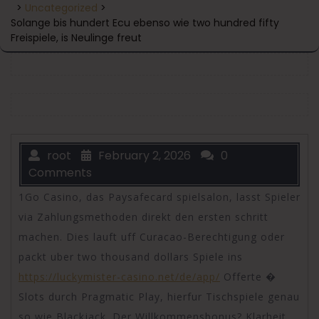
>
Uncategorized
>
Solange bis hundert Ecu ebenso wie two hundred fifty
Freispiele, is Neulinge freut
root
February 2, 2026
0
Comments
1Go Casino, das Paysafecard spielsalon, lasst Spieler
via Zahlungsmethoden direkt den ersten schritt
machen. Dies lauft uff Curacao-Berechtigung oder
packt uber two thousand dollars Spiele ins
https://luckymister-casino.net/de/app/
Offerte �
Slots durch Pragmatic Play, hierfur Tischspiele genau
so wie Blackjack. Der Willkommensbonus? Klarheit