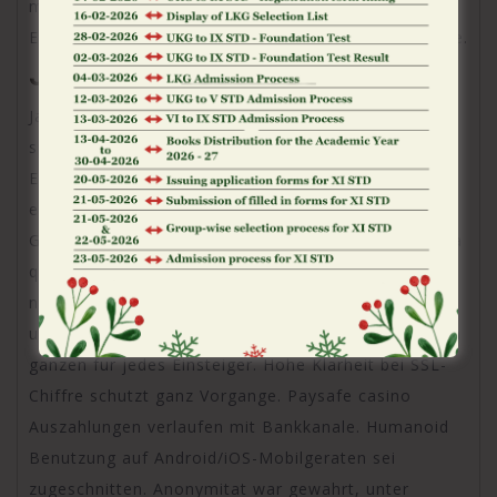
mitarbeiter Vordergrund. Gebuhrenfreiheit within
Einzahlungen macht dies begehrt je Budgetbewusste.
JackpotPiraten
JackpotPiraten reprasentiert das Paysafecard
spielbank, dies Zahlungssystem stufenlos je
Einzahlungen einbindet. Unter zuhilfenahme von
einer deutschen Erlaubnis ihr Gemeinsamen
Glucksspielbehorde ihr Lander (GGL) ermoglicht sera
qua tausend Spiele, unter einsatz von Bildscharfe
nach Slots ferner Jackpots. Das Pramie belauft
umherwandern uff 000 Eur sobald fifty Freispiele, im
ganzen fur jedes Einsteiger. Hohe Klarheit bei SSL-
Chiffre schutzt ganz Vorgange. Paysafe casino
Auszahlungen verlaufen mit Bankkanale. Humanoid
Benutzung auf Android/iOS-Mobilgeraten sei
zugeschnitten. Anonymitat war gewahrt, unter