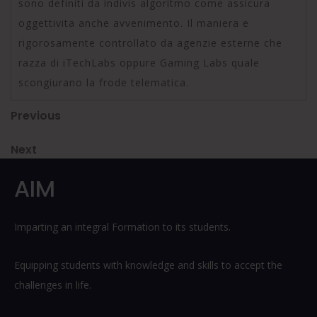
sono definiti da indivis algoritmo come assicura
oggettivita anche avvenimento. Il maniera e
rigorosamente controllato da agenzie esterne che
razza di iTechLabs oppure Gaming Labs quale
scongiurano la frode telematica.
Post
Previous
Previous
Post
navigation
Next
Next
Post
AIM
Imparting an integral Formation to its students.
Equipping students with knowledge and skills to accept the
challenges in life.