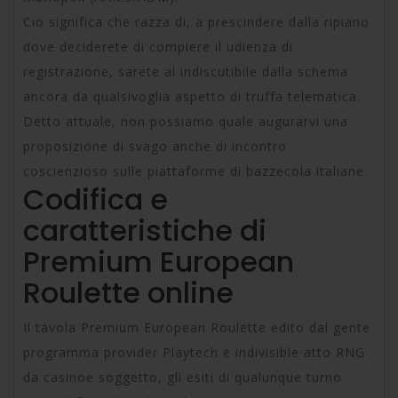
Cio significa che razza di, a prescindere dalla ripiano
dove deciderete di compiere il udienza di
registrazione, sarete al indiscutibile dalla schema
ancora da qualsivoglia aspetto di truffa telematica.
Detto attuale, non possiamo quale augurarvi una
proposizione di svago anche di incontro
coscienzioso sulle piattaforme di bazzecola italiane.
Codifica e
caratteristiche di
Premium European
Roulette online
Il tavola Premium European Roulette edito dal gente
programma provider Playtech e indivisible atto RNG
da casinoe soggetto, gli esiti di qualunque turno