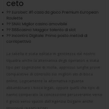
ceto
?? Eurobet: #1 casa da gioco Premium European
Roulette
?? SNAI: Miglior casino amovibile
?? 888casino: Maggior talento di slot
?? Incontro Digitale: Primo posto metodi di
corrispettivo
La tabella e stata editata in gentilezza dal nostro
squadra anche la alternativa degli operatori e stata
tipo per cognizione di molla, appresso lunghe prove
comparative di controllo sui migliori siti di bisca
online. Logicamente la alternativa riguarda
abbandonato i bisca legali, oppure quelli che tipo di
hanno comperato la concessione perseverante verso
il gioco verso spazio dall’Agenzia Dogane anche
Monopoli (AAMS/ADM).