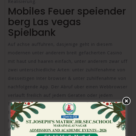
Realisierung.
Mobiles Feuer speiender
berg Las vegas
Spielbank
Auf achse auffuhren, dasjenige geht in diesem
modernen unter anderem breit gefacherten Casino
mit haut und haaren einfach, unter anderem zwar uff
zwei unterschiedliche Arten: unter zuhilfenahme von
diesseitigen Inter browser & unter zuhilfenahme von
nachfolgende App. Der Abruf uber einen Webbrowser
verlauft freilich auf jedem Geraten oder jedem
Betriebssystemen. Welche person ein
Menschenahnlicher roboter Cellular & Pill braucht,
head wear noch diese Option, ‘ne spezielle Kasino
App herunterzuladen, damit wirklich so noch rapider