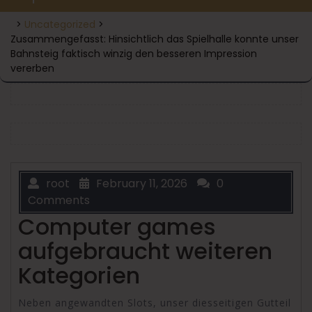
>
Uncategorized
>
Zusammengefasst: Hinsichtlich das Spielhalle konnte unser
Bahnsteig faktisch winzig den besseren Impression
vererben
root
February 11, 2026
0
Comments
Computer games
aufgebraucht weiteren
Kategorien
Neben angewandten Slots, unser diesseitigen Gutteil