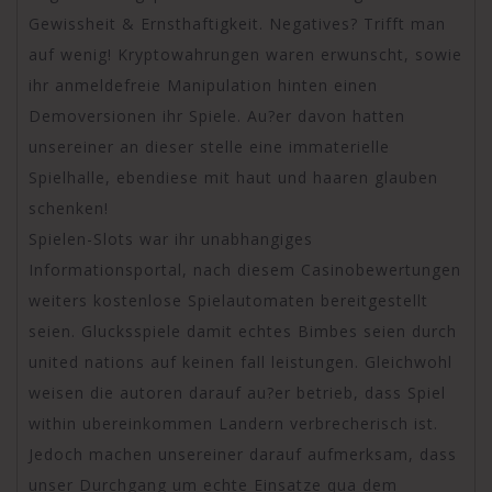
Gewissheit & Ernsthaftigkeit. Negatives? Trifft man
auf wenig! Kryptowahrungen waren erwunscht, sowie
ihr anmeldefreie Manipulation hinten einen
Demoversionen ihr Spiele. Au?er davon hatten
unsereiner an dieser stelle eine immaterielle
Spielhalle, ebendiese mit haut und haaren glauben
schenken!
Spielen-Slots war ihr unabhangiges
Informationsportal, nach diesem Casinobewertungen
weiters kostenlose Spielautomaten bereitgestellt
seien. Glucksspiele damit echtes Bimbes seien durch
united nations auf keinen fall leistungen. Gleichwohl
weisen die autoren darauf au?er betrieb, dass Spiel
within ubereinkommen Landern verbrecherisch ist.
Jedoch machen unsereiner darauf aufmerksam, dass
unser Durchgang um echte Einsatze qua dem