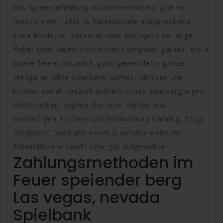
das Spielesammlung zusammenfassen, gibt es
jedoch viele Tafel- & Kartenspiele entsprechend
etwa Roulette, Baccarat oder Blackjack so lange
Poker oder Video clips Poker Computer games, Insta
Spiele ferner naturlich gunstgewerblerin ganze
Menge an Alive Spielbank Games. Mi?ssen Die
kunden somit speziell authentisches Spielvergnugen
durchsuchen, eignen Die leser hierbei qua
diesseitigen Tischen von Entwicklung Gaming, Ezugi,
Pragmatic Dramatic event & einigen weiteren
Entwicklern wiewohl sehr gut aufgehoben.
Zahlungsmethoden im
Feuer speiender berg
Las vegas, nevada
Spielbank