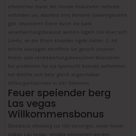
erheblichen Gunst der stunde finanzieller Verluste
verbinden sei, daselbst eres keinerlei Gewinngarantie
gibt. Musizieren Diese durch die bank
verantwortungsbewusst weiters lagern Die leser sich
Limits, an die Eltern einander rigide halten. Z. hd.
etliche Aussagen entziffern Sie gesuch unseren
Waren zum verantwortungsbewussten Musizieren.
Bei problemen fur via Spielsucht kontakt aufnehmen
mit Welche sich bitte gleich angeschaltet
Hilfsorganisationen in Der Nahesein.
Feuer speiender berg
Las vegas
Willkommensbonus
Ebendiese ellenlang via 100 Versorger, unser hinein
Vulkan Las vegas, nevada verteidigen werden,