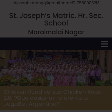
stjoseph.mmngr@gmail.com
+91 7550003213
St. Joseph’s Matric. Hr. Sec.
School
Maraimalai Nagar
O
M
Chicken Road versus Chicken Road
2.0: ?Que designar referente a
JugaBet Argentina?