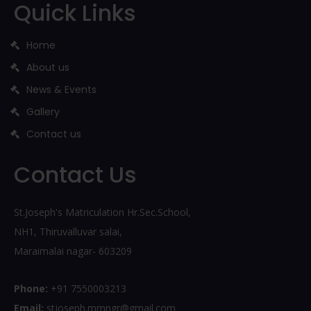
Quick Links
Home
About us
News & Events
Gallery
Contact us
Contact Us
St.Joseph's Matriculation Hr.Sec.School,
NH1, Thiruvalluvar salai,
Maraimalai nagar- 603209
Phone:
+91 7550003213
Email:
stjoseph.mmngr@gmail.com