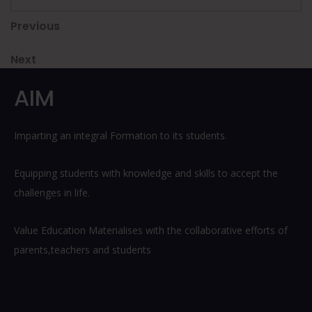
Post
Previous
Previous
Post
navigation
Next
Next
Post
AIM
Imparting an integral Formation to its students.
Equipping students with knowledge and skills to accept the
challenges in life.
Value Education Materialises with the collaborative efforts of
parents,teachers and students