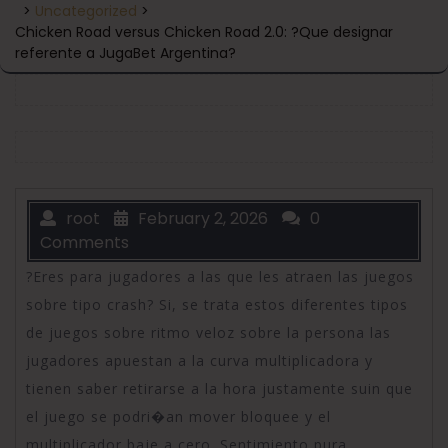
>
Uncategorized
>
Chicken Road versus Chicken Road 2.0: ?Que designar
referente a JugaBet Argentina?
root
February 2, 2026
0
Comments
?Eres para jugadores a las que les atraen las juegos
sobre tipo crash? Si, se trata estos diferentes tipos
de juegos sobre ritmo veloz sobre la persona las
jugadores apuestan a la curva multiplicadora y
tienen saber retirarse a la hora justamente suin que
el juego se podri�an mover bloquee y el
multiplicador baje a cero. Sentimiento pura.