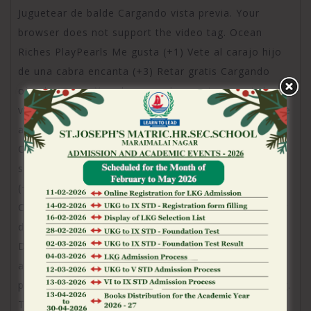
Juguetear de balde Cargando vista previa. Your
browser does not support the video tag. Ocean
Riches PlayPearls Me gusta (+1) Vete al carajo hijo
de una cabra encanta (+3) Retar gratis Cargando
ojeada previa. Your browser does not support the
video tag. Awesome 5 PlayPearls Me gusta (+1) Vete
al carajo hijo de una cabra agrada (+3) Jugar gratis
Cargando mirada previa. Your browser does not
support the video tag. Barnkings PlayPearls Prefiero
(+1) Vete al carajo hijo de una cabra gusta (+3)
Competir gratis Cargando vista previa. Your browser
does not support the video tag. Juicebox PlayPearls
Deseo que (+1) Vete al carajo hijo de una cabra
agrada (+3) Participar regalado Cargando vista
previa. Your browser does not support the video tag.
Tropic Paradise PlayPearls Deseo que (+1) No me