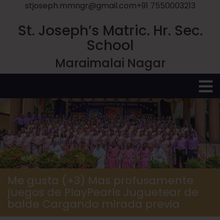
stjoseph.mmngr@gmail.com
+91 7550003213
St. Joseph’s Matric. Hr. Sec.
School
Maraimalai Nagar
O
M
Me gusta (+3) Mas profusamente
juegos de PlayPearls Juguetear de
balde Cargando mirada previa