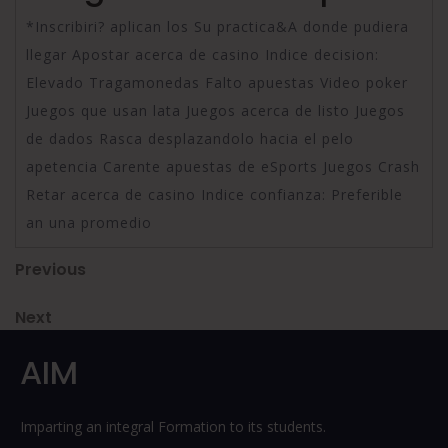
*Inscribiri? aplican los Su practica&A donde pudiera
llegar Apostar acerca de casino Indice decision:
Elevado Tragamonedas Falto apuestas Video poker
Juegos que usan lata Juegos acerca de listo Juegos
de dados Rasca desplazandolo hacia el pelo
apetencia Carente apuestas de eSports Juegos Crash
Retar acerca de casino Indice confianza: Preferible
an una promedio
Post
Previous
Previous
Post
navigation
Next
Next
Post
AIM
Imparting an integral Formation to its students.