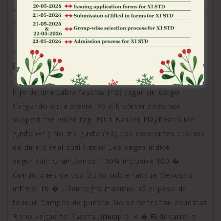
agrada (+3) Juguetear gratuito Cargando vista previa.
Your browser does not support the video tag.
Pharaoh’s Treasure PlayPearls Me gusta (+1) No me
agrada (+3) Apostar de balde Cargando mirada
previa. Your browser does not support the video tag.
Mafia Story PlayPearls Me gusta (+1) Vete al carajo
hijo de una cabra fascina (+3) Jugar sin cargo
Cargando vista previa. Your browser does not
support the video tag. Fruit Basket PlayPearls Me
gusta (+1) No me gusta (+3) Los excelentes casinos
de dinero real cual tienen Los Vegas Indice
seguridad: Gran Bonos: 100% inclusive 100 �
Condiciones de uso Bono sobre tanque Deposito
infimo: 10 � , Reintegro maximo: x5 el peso de
tanque Campos de puesta: No se necesitan apuestas
Bono pegadizo Puesta principio: 4 � El desarrollo