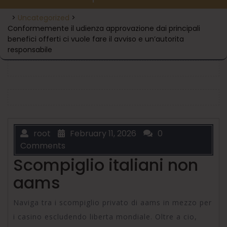
>
Uncategorized
>
Conformemente il udienza approvazione dai principali
benefici offerti ci vuole fare il avviso e un’autorita
responsabile
root
February 11, 2026
0
Comments
Scompiglio italiani non
aams
Naviga tra i scompiglio privato di aams in mezzo per
i casino escludendo liberta mondiale. Oltre a cio,