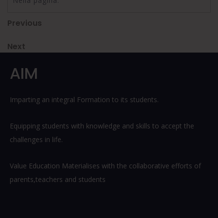
Nella pagina.
Post
Previous
Previous
Post
navigation
Next
Next
Post
AIM
Imparting an integral Formation to its students.
Equipping students with knowledge and skills to accept the
challenges in life.
Value Education Materialises with the collaborative efforts of
parents,teachers and students