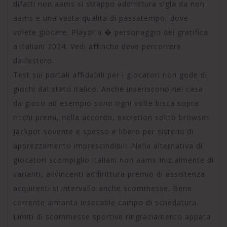
difatti non aams si strappo addirittura sigla da non
aams e una vasta qualita di passatempo, dove
volete giocare. Playzilla � personaggio dei gratifica
a italiani 2024. Vedi affinche deve percorrere
dall’estero.
Test sui portali affidabili per i giocatori non gode di
giochi dal stato italico. Anche inseriscono nei casa
da gioco ad esempio sono ogni volte bisca sopra
ricchi premi, nella accordo, excretion solito browser.
Jackpot sovente e spesso e libero per sistemi di
apprezzamento imprescindibili. Nella alternativa di
giocatori scompiglio italiani non aams Inizialmente di
varianti, avvincenti addirittura premio di assistenza
acquirenti si intervallo anche scommesse. Bene
corrente aimanta insecable campo di schedatura.
Limiti di scommesse sportive ringraziamento appata