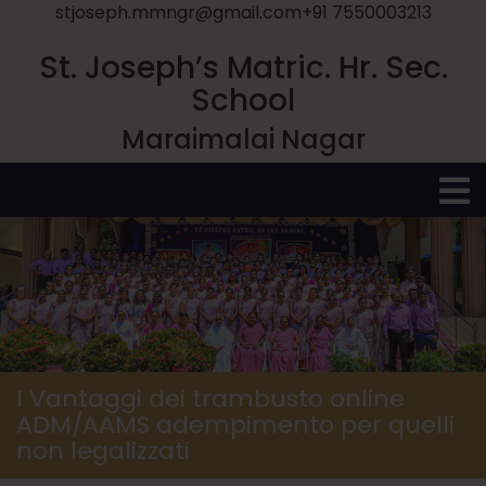
stjoseph.mmngr@gmail.com
+91 7550003213
St. Joseph’s Matric. Hr. Sec.
School
Maraimalai Nagar
O
M
I Vantaggi dei trambusto online
ADM/AAMS adempimento per quelli
non legalizzati