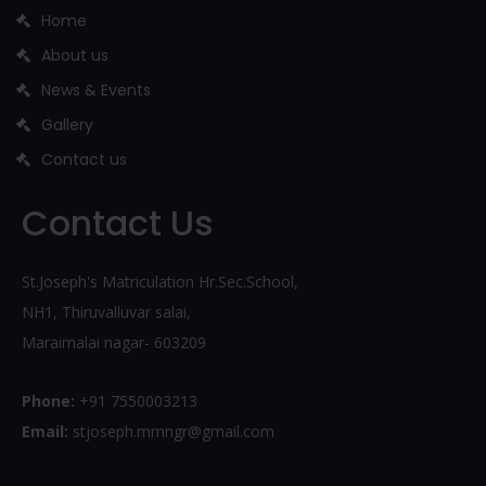
Home
About us
News & Events
Gallery
Contact us
Contact Us
St.Joseph's Matriculation Hr.Sec.School,
NH1, Thiruvalluvar salai,
Maraimalai nagar- 603209
Phone:
+91 7550003213
Email:
stjoseph.mmngr@gmail.com