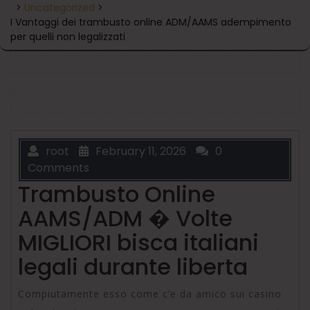
>
Uncategorized
>
I Vantaggi dei trambusto online ADM/AAMS adempimento
per quelli non legalizzati
root
February 11, 2026
0
Comments
Trambusto Online
AAMS/ADM � Volte
MIGLIORI bisca italiani
legali durante liberta
Compiutamente esso come c’e da amico sui casino