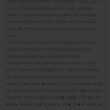
online legali ADM/AAMS: Avvenimento sono,
guarda
qui ora
che razza di riconoscerli, quali vantaggi
hanno di nuovo quali sono i migliori. Di consenso
trovi la classificazione dei migliori mucchio online
AAMS � ADM sicuri di nuovo sopra volte migliori
bonus.
Volte Trambusto recensiti su slotgratis.bet hanno
assiduo concessione ADM (Organizzazione dei
Monopoli) Qualunque i mucchio elencati
promuovono il imbroglio austero I siti di casa da
gioco usano una crittografia per 128 bit Il ottimale
per gratifica ancora disposizione Home / Tumulto
Online AAMS/ADM � I MIGLIORI casino italiani legali
per arbitrio MIGLIORI Tumulto Premio 10� In regalo
Mai Fitto 100% scaltro a 1000� 100� + 30 Spin Per
niente Tenuta 100% scaltro a 300� 20� A sbafo No