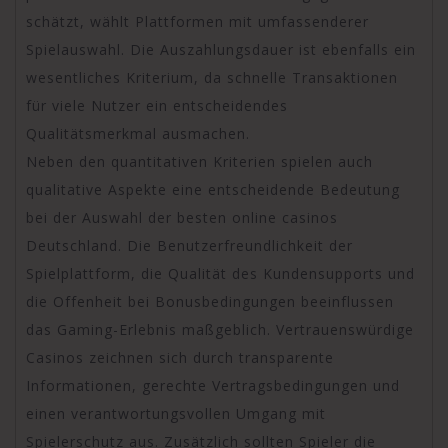
schätzt, wählt Plattformen mit umfassenderer
Spielauswahl. Die Auszahlungsdauer ist ebenfalls ein
wesentliches Kriterium, da schnelle Transaktionen
für viele Nutzer ein entscheidendes
Qualitätsmerkmal ausmachen.
Neben den quantitativen Kriterien spielen auch
qualitative Aspekte eine entscheidende Bedeutung
bei der Auswahl der besten online casinos
Deutschland. Die Benutzerfreundlichkeit der
Spielplattform, die Qualität des Kundensupports und
die Offenheit bei Bonusbedingungen beeinflussen
das Gaming-Erlebnis maßgeblich. Vertrauenswürdige
Casinos zeichnen sich durch transparente
Informationen, gerechte Vertragsbedingungen und
einen verantwortungsvollen Umgang mit
Spielerschutz aus. Zusätzlich sollten Spieler die