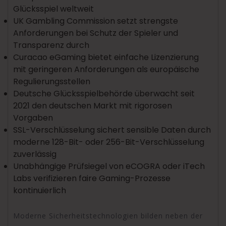
Glücksspiel weltweit
UK Gambling Commission setzt strengste
Anforderungen bei Schutz der Spieler und
Transparenz durch
Curacao eGaming bietet einfache Lizenzierung
mit geringeren Anforderungen als europäische
Regulierungsstellen
Deutsche Glücksspielbehörde überwacht seit
2021 den deutschen Markt mit rigorosen
Vorgaben
SSL-Verschlüsselung sichert sensible Daten durch
moderne 128-Bit- oder 256-Bit-Verschlüsselung
zuverlässig
Unabhängige Prüfsiegel von eCOGRA oder iTech
Labs verifizieren faire Gaming-Prozesse
kontinuierlich
Moderne Sicherheitstechnologien bilden neben der