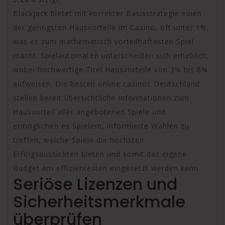
Blackjack bietet mit korrekter Basisstrategie einen
der geringsten Hausvorteile im Casino, oft unter 1%,
was es zum mathematisch vorteilhaftesten Spiel
macht. Spielautomaten unterscheiden sich erheblich,
wobei hochwertige Titel Hausvorteile von 3% bis 8%
aufweisen. Die besten online casinos Deutschland
stellen bereit übersichtliche Informationen zum
Hausvorteil aller angebotenen Spiele und
ermöglichen es Spielern, informierte Wahlen zu
treffen, welche Spiele die höchsten
Erfolgsaussichten bieten und somit das eigene
Budget am effizientesten eingesetzt werden kann.
Seriöse Lizenzen und
Sicherheitsmerkmale
überprüfen