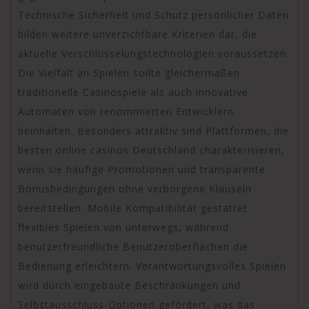
Technische Sicherheit und Schutz persönlicher Daten
bilden weitere unverzichtbare Kriterien dar, die
aktuelle Verschlüsselungstechnologien voraussetzen.
Die Vielfalt an Spielen sollte gleichermaßen
traditionelle Casinospiele als auch innovative
Automaten von renommierten Entwicklern
beinhalten. Besonders attraktiv sind Plattformen, die
besten online casinos Deutschland charakterisieren,
wenn sie häufige Promotionen und transparente
Bonusbedingungen ohne verborgene Klauseln
bereitstellen. Mobile Kompatibilität gestattet
flexibles Spielen von unterwegs, während
benutzerfreundliche Benutzeroberflächen die
Bedienung erleichtern. Verantwortungsvolles Spielen
wird durch eingebaute Beschränkungen und
Selbstausschluss-Optionen gefördert, was das