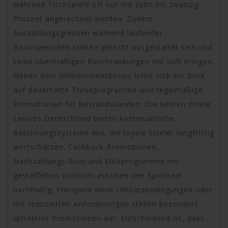
während Tischspiele oft nur mit zehn bis zwanzig
Prozent angerechnet werden. Zudem
Auszahlungsgrenzen während laufender
Bonusperioden sollten gerecht ausgestaltet sein und
keine übermäßigen Beschränkungen mit sich bringen.
Neben dem Willkommensbonus lohnt sich ein Blick
auf dauerhafte Treueprogramme und regelmäßige
Promotionen für Bestandskunden. Die besten online
casinos Deutschland bieten kontinuierliche
Belohnungssysteme aus, die loyale Spieler langfristig
wertschätzen. Cashback-Promotionen,
Nachzahlungs-Boni und Eliteprogramme mit
gestaffelten Vorteilen erhöhen den Spielwert
nachhaltig. Freispiele ohne Umsatzbedingungen oder
mit reduzierten Anforderungen stellen besonders
attraktive Promotionen dar. Entscheidend ist, dass