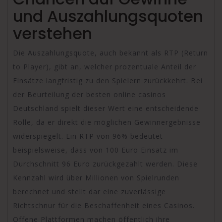
und Auszahlungsquoten
verstehen
Die Auszahlungsquote, auch bekannt als RTP (Return
to Player), gibt an, welcher prozentuale Anteil der
Einsätze langfristig zu den Spielern zurückkehrt. Bei
der Beurteilung der besten online casinos
Deutschland spielt dieser Wert eine entscheidende
Rolle, da er direkt die möglichen Gewinnergebnisse
widerspiegelt. Ein RTP von 96% bedeutet
beispielsweise, dass von 100 Euro Einsatz im
Durchschnitt 96 Euro zurückgezahlt werden. Diese
Kennzahl wird über Millionen von Spielrunden
berechnet und stellt dar eine zuverlässige
Richtschnur für die Beschaffenheit eines Casinos.
Offene Plattformen machen öffentlich ihre