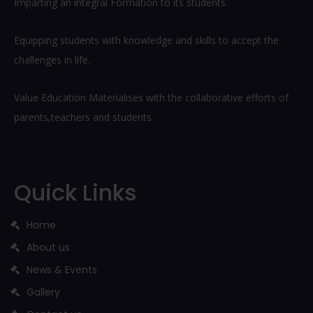
Imparting an integral Formation to its students.
Equipping students with knowledge and skills to accept the
challenges in life.
Value Education Materialises with the collaborative efforts of
parents,teachers and students
Quick Links
Home
About us
News & Events
Gallery