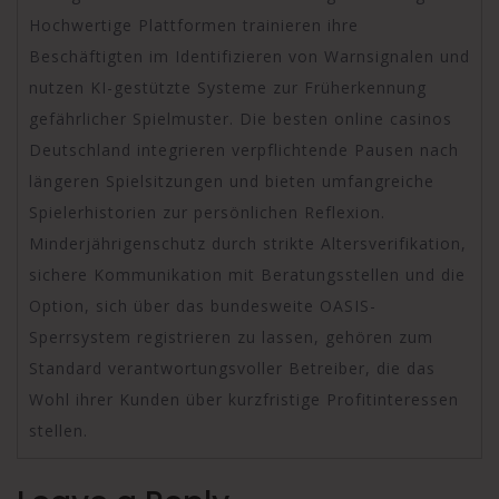
Hochwertige Plattformen trainieren ihre
Beschäftigten im Identifizieren von Warnsignalen und
nutzen KI-gestützte Systeme zur Früherkennung
gefährlicher Spielmuster. Die besten online casinos
Deutschland integrieren verpflichtende Pausen nach
längeren Spielsitzungen und bieten umfangreiche
Spielerhistorien zur persönlichen Reflexion.
Minderjährigenschutz durch strikte Altersverifikation,
sichere Kommunikation mit Beratungsstellen und die
Option, sich über das bundesweite OASIS-
Sperrsystem registrieren zu lassen, gehören zum
Standard verantwortungsvoller Betreiber, die das
Wohl ihrer Kunden über kurzfristige Profitinteressen
stellen.