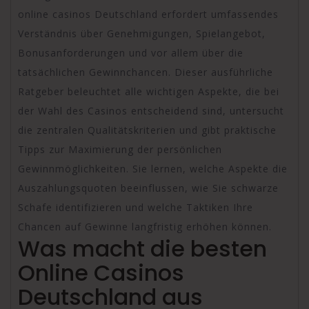
online casinos Deutschland erfordert umfassendes
Verständnis über Genehmigungen, Spielangebot,
Bonusanforderungen und vor allem über die
tatsächlichen Gewinnchancen. Dieser ausführliche
Ratgeber beleuchtet alle wichtigen Aspekte, die bei
der Wahl des Casinos entscheidend sind, untersucht
die zentralen Qualitätskriterien und gibt praktische
Tipps zur Maximierung der persönlichen
Gewinnmöglichkeiten. Sie lernen, welche Aspekte die
Auszahlungsquoten beeinflussen, wie Sie schwarze
Schafe identifizieren und welche Taktiken Ihre
Chancen auf Gewinne langfristig erhöhen können.
Was macht die besten
Online Casinos
Deutschland aus