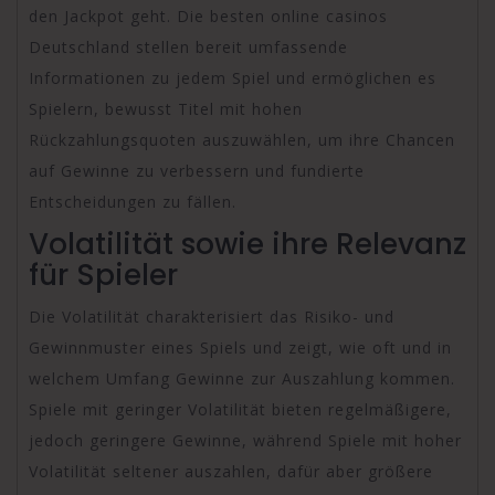
den Jackpot geht. Die besten online casinos
Deutschland stellen bereit umfassende
Informationen zu jedem Spiel und ermöglichen es
Spielern, bewusst Titel mit hohen
Rückzahlungsquoten auszuwählen, um ihre Chancen
auf Gewinne zu verbessern und fundierte
Entscheidungen zu fällen.
Volatilität sowie ihre Relevanz
für Spieler
Die Volatilität charakterisiert das Risiko- und
Gewinnmuster eines Spiels und zeigt, wie oft und in
welchem Umfang Gewinne zur Auszahlung kommen.
Spiele mit geringer Volatilität bieten regelmäßigere,
jedoch geringere Gewinne, während Spiele mit hoher
Volatilität seltener auszahlen, dafür aber größere