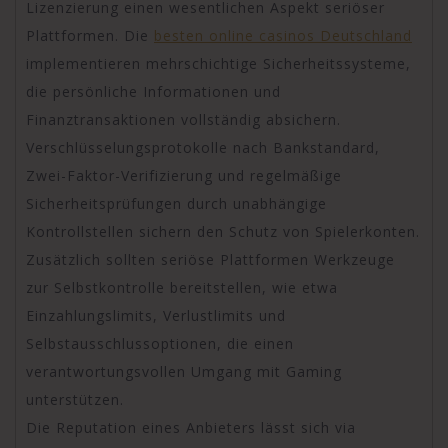
Lizenzierung einen wesentlichen Aspekt seriöser
Plattformen. Die
besten online casinos Deutschland
implementieren mehrschichtige Sicherheitssysteme,
die persönliche Informationen und
Finanztransaktionen vollständig absichern.
Verschlüsselungsprotokolle nach Bankstandard,
Zwei-Faktor-Verifizierung und regelmäßige
Sicherheitsprüfungen durch unabhängige
Kontrollstellen sichern den Schutz von Spielerkonten.
Zusätzlich sollten seriöse Plattformen Werkzeuge
zur Selbstkontrolle bereitstellen, wie etwa
Einzahlungslimits, Verlustlimits und
Selbstausschlussoptionen, die einen
verantwortungsvollen Umgang mit Gaming
unterstützen.
Die Reputation eines Anbieters lässt sich via