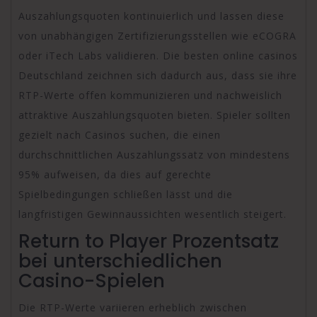
Auszahlungsquoten kontinuierlich und lassen diese
von unabhängigen Zertifizierungsstellen wie eCOGRA
oder iTech Labs validieren. Die besten online casinos
Deutschland zeichnen sich dadurch aus, dass sie ihre
RTP-Werte offen kommunizieren und nachweislich
attraktive Auszahlungsquoten bieten. Spieler sollten
gezielt nach Casinos suchen, die einen
durchschnittlichen Auszahlungssatz von mindestens
95% aufweisen, da dies auf gerechte
Spielbedingungen schließen lässt und die
langfristigen Gewinnaussichten wesentlich steigert.
Return to Player Prozentsatz
bei unterschiedlichen
Casino-Spielen
Die RTP-Werte variieren erheblich zwischen