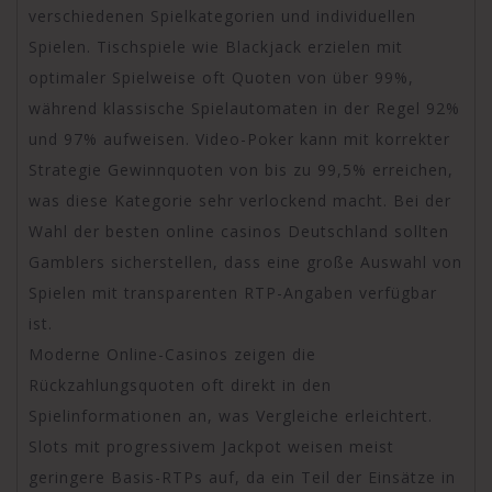
verschiedenen Spielkategorien und individuellen
Spielen. Tischspiele wie Blackjack erzielen mit
optimaler Spielweise oft Quoten von über 99%,
während klassische Spielautomaten in der Regel 92%
und 97% aufweisen. Video-Poker kann mit korrekter
Strategie Gewinnquoten von bis zu 99,5% erreichen,
was diese Kategorie sehr verlockend macht. Bei der
Wahl der besten online casinos Deutschland sollten
Gamblers sicherstellen, dass eine große Auswahl von
Spielen mit transparenten RTP-Angaben verfügbar
ist.
Moderne Online-Casinos zeigen die
Rückzahlungsquoten oft direkt in den
Spielinformationen an, was Vergleiche erleichtert.
Slots mit progressivem Jackpot weisen meist
geringere Basis-RTPs auf, da ein Teil der Einsätze in