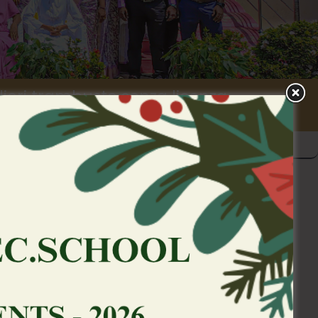
iori trambusto senza licenza
licenza del 2026
ione delle licenze, modello del lista giochi,
del beneficio acquirenti. I migliori tumulto
imbroglio ideale per vantaggi significativi
taliana di sostanza
nsolidate nel panorama dei casino