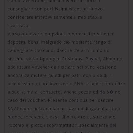
tipo di accettabili, anche invero ho potuto
consegnare con pochissimi istanti di nuovo
considerare improvvisamente il mio stabile
ricaricato.
Verso prelevare le opzioni sono eccetto stima ai
depositi, bensi malgrado cio mediante rango di
caldeggiare ciascuno, dacche c’e al minimo un
sistema verso tipologia: Postepay, Paypal, Abbuono
addirittura voucher da riciclare nei punti cessione
ancora da mutare quindi per patrimonio soldi. Il
piccolissimo di prelievo verso SNAI e addirittura oltre
a suo stima al consueto, anche pezzo ed da 5� nel
caso dei voucher. Presente continua per sancire
SNAI come un’azienda che razza di lingua al attimo
nomea mediante classe di percorrere, strizzando
l’occhio ai piccoli scommettitori specialmente del