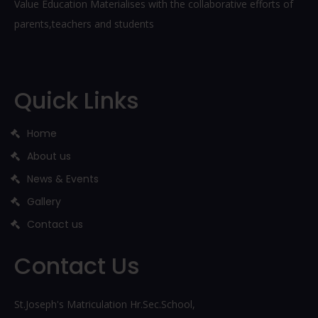
Value Education Materialises with the collaborative efforts of
parents,teachers and students
Quick Links
Home
About us
News & Events
Gallery
Contact us
Contact Us
St.Joseph's Matriculation Hr.Sec.School,