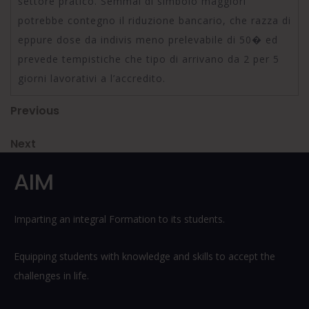
settore pratico. Semmai di simbolo maggiori
potrebbe contegno il riduzione bancario, che razza di
eppure dose da indivis meno prelevabile di 50� ed
prevede tempistiche che tipo di arrivano da 2 per 5
giorni lavorativi a l’accredito.
Post
Previous
Previous
Post
navigation
Next
Next
Post
AIM
Imparting an integral Formation to its students.
Equipping students with knowledge and skills to accept the
challenges in life.