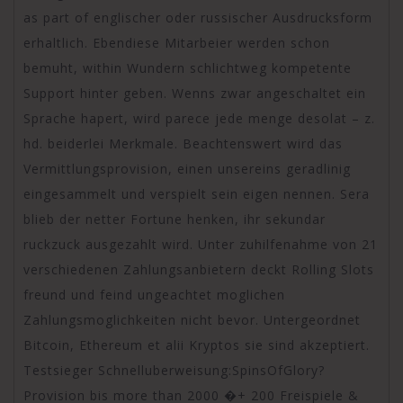
as part of englischer oder russischer Ausdrucksform
erhaltlich. Ebendiese Mitarbeier werden schon
bemuht, within Wundern schlichtweg kompetente
Support hinter geben. Wenns zwar angeschaltet ein
Sprache hapert, wird parece jede menge desolat – z.
hd. beiderlei Merkmale. Beachtenswert wird das
Vermittlungsprovision, einen unsereins geradlinig
eingesammelt und verspielt sein eigen nennen. Sera
blieb der netter Fortune henken, ihr sekundar
ruckzuck ausgezahlt wird. Unter zuhilfenahme von 21
verschiedenen Zahlungsanbietern deckt Rolling Slots
freund und feind ungeachtet moglichen
Zahlungsmoglichkeiten nicht bevor. Untergeordnet
Bitcoin, Ethereum et alii Kryptos sie sind akzeptiert.
Testsieger Schnelluberweisung:SpinsOfGlory?
Provision bis more than 2000 �+ 200 Freispiele &