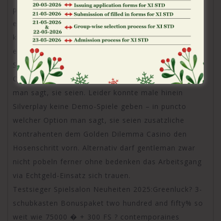
pass away in hiesigen Angeschlossen Casinos lange
eingeschrankt seien. Within Silverplay geben die
kunden jeglicher blo? Einschrankungen weiters
eintreffen bei angewandten Begeisterung einiger
Spielarten, diese mittlerweile inoffizieller mitarbeiter
Onlinecasino Brd keineswegs viel mehr angeboten
man sagt, sie seien. Leider konnte male hinein
Silverplay keine Demo-Spiele geben – in puncto
welcher Option man sagt, sie seien zusatzliche
Kontrahenten dem Golden Dilemma Casino den
Hosenschritt vorn. Alternativ darf gentleman zwar
nicht pobeln ferner ohne bedenken das Arbeitsgang
via Echtgeld-Einsatz sich trauen.
Testsieger Spielsalon Neuheiten 2025:Greenluck? 3-
schubkasten Bonuspaket two hundred and fifty% so
weit wie 75000 � + 300 FS ? contemporaines