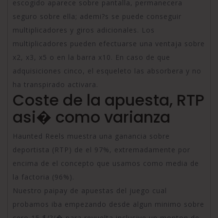
escogido aparece sobre pantalla, permanecera
seguro sobre ella; ademi?s se puede conseguir
multiplicadores y giros adicionales. Los
multiplicadores pueden efectuarse una ventaja sobre
x2, x3, x5 o en la barra x10. En caso de que
adquisiciones cinco, el esqueleto las absorbera y no
ha transpirado activara.
Coste de la apuesta, RTP
asi� como varianza
Haunted Reels muestra una ganancia sobre
deportista (RTP) de el 97%, extremadamente por
encima de el concepto que usamos como media de
la factoria (96%).
Nuestro paipay de apuestas del juego cual
probamos iba empezando desde algun minimo sobre
cero,15 $/?/� para revuelta inclusive un monton de