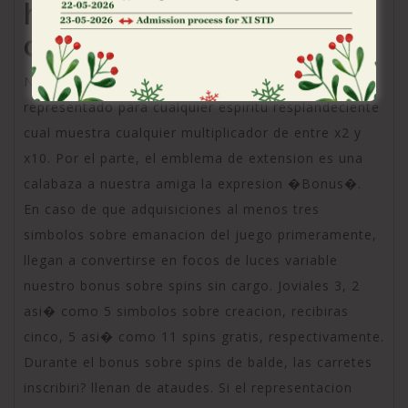
ha transpirado spins sin
cargo
Nuestro comodin de el entretenimiento estaria
representado para cualquier espiritu resplandeciente
cual muestra cualquier multiplicador de entre x2 y
x10. Por el parte, el emblema de extension es una
calabaza a nuestra amiga la expresion �Bonus�.
En caso de que adquisiciones al menos tres
simbolos sobre emanacion del juego primeramente,
llegan a convertirse en focos de luces variable
nuestro bonus sobre spins sin cargo. Joviales 3, 2
asi� como 5 simbolos sobre creacion, recibiras
cinco, 5 asi� como 11 spins gratis, respectivamente.
Durante el bonus sobre spins de balde, las carretes
inscribiri? llenan de ataudes. Si el representacion