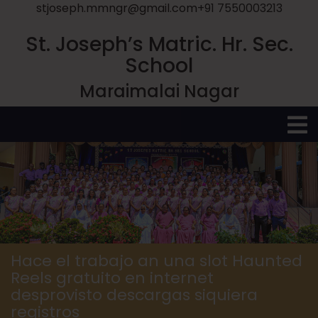
stjoseph.mmngr@gmail.com
+91 7550003213
St. Joseph’s Matric. Hr. Sec.
School
Maraimalai Nagar
O
M
Hace el trabajo an una slot Haunted
Reels gratuito en internet
desprovisto descargas siquiera
registros