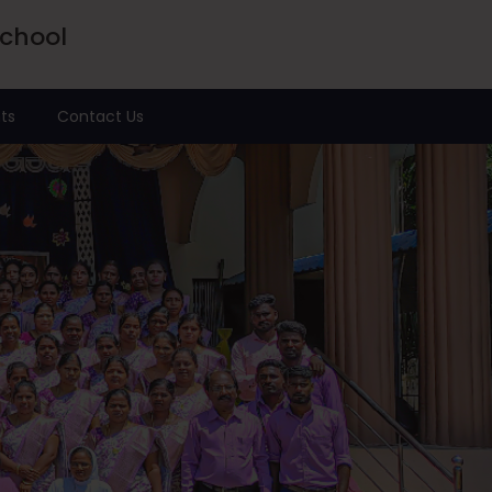
School
ts
Contact Us