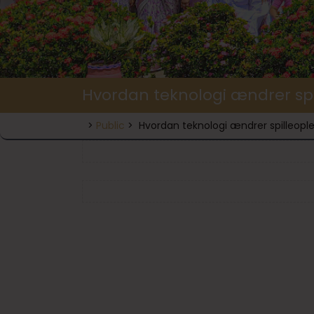
Hvordan teknologi ændrer spi
>
Public
>
Hvordan teknologi ændrer spilleopl