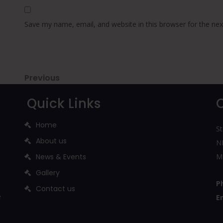
Save my name, email, and website in this browser for the ne
Post
Previous
Previous
Post
navigation
Quick Links
Home
St
About us
NH
News & Events
M
Gallery
P
Contact us
e
E