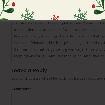
Casino uden ROFUS
For danske spillere tilbyder platformen “Casino uden
online uden begrænsninger fra det danske selvudeluk
bredere udvalg af spil og større bonusser, hvilket øg
Websitet fokuserer ikke blot på at tilbyde frihed og f
Gennem informative guider og værktøjer til selvkontro
trygt og ansvarligt, samtidig med at de udforsker d
Leave a Reply
Your email address will not be published.
Required fields are
Comment
*