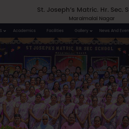
St. Joseph’s Matric. Hr. Sec. 
Maraimalai Nagar
S
Academics
Facilities
Gallery
News And Even