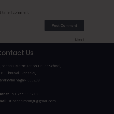
xt time I comment.
Next
Next
Post
Contact Us
.Joseph's Matriculation Hr.Sec.School,
1, Thiruvalluvar salai,
araimalai nagar- 603209
hone:
+91 7550003213
mail:
stjoseph.mmngr@gmail.com