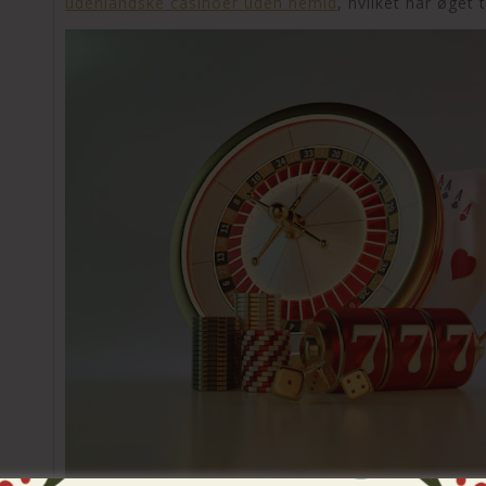
udenlandske casinoer uden nemid
, hvilket har øget