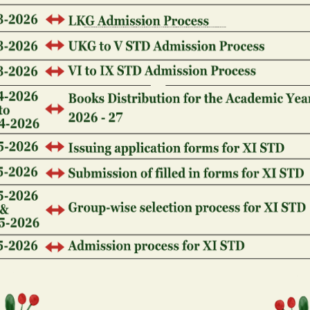
Den sociale dimension i onl
Teknologien har også gjort det muligt at integrere s
Spillere kan nu deltage i multiplayer-spil og chatte 
element skaber en mere engagerende oplevelse, som 
Desuden har sociale medier og streamingplatforme s
dele deres oplevelser og strategier med et bredere 
fællesskab omkring gambling, som ikke blot er begræ
diskussioner og deling af tips og tricks.
Sikkerhed og ansvarligt spil
Teknologi har også haft en afgørende indflydelse på
casinoer implementerer avancerede sikkerhedsforanst
oplysninger og finansielle data. Dette har givet spillere
Derudover tilbyder mange platforme værktøjer til at 
ansvarligt. Funktioner som selvbegrænsning og muli
blevet standard i moderne gambling apps, hvilket hj