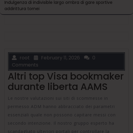
Indulgenza di indivisible largo ombra di gare sportive
addirittura tornei
root
February 11, 2026
0
Comments
Altri top Visa bookmaker
durante liberta AAMS
Le nostre valutazioni sui siti di scommesse in
permesso ADM hanno abbracciato dei parametri
essenziali quale non possono capitare messi con
secondo intenzione. Il nostro gruppo esperto ha
scandagliato ulteriori portali per controllare la