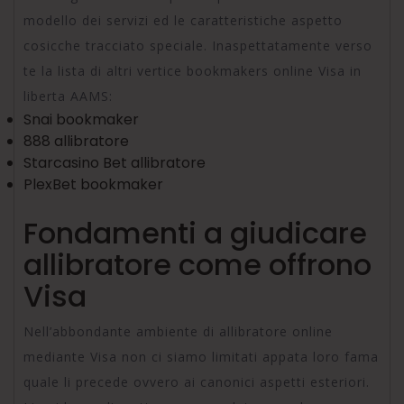
modello dei servizi ed le caratteristiche aspetto
cosicche tracciato speciale. Inaspettatamente verso
te la lista di altri vertice bookmakers online Visa in
liberta AAMS:
Snai bookmaker
888 allibratore
Starcasino Bet allibratore
PlexBet bookmaker
Fondamenti a giudicare
allibratore come offrono
Visa
Nell’abbondante ambiente di allibratore online
mediante Visa non ci siamo limitati appata loro fama
quale li precede ovvero ai canonici aspetti esteriori.