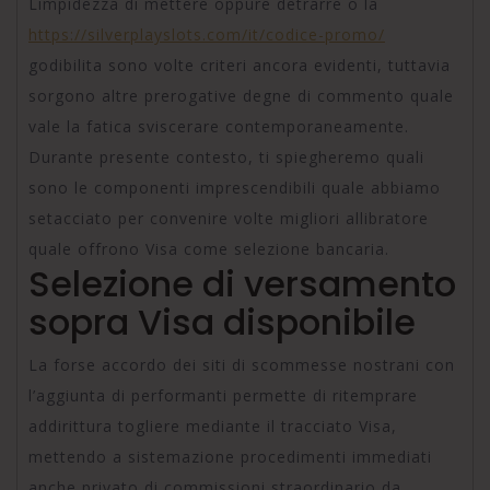
Limpidezza di mettere oppure detrarre o la
https://silverplayslots.com/it/codice-promo/
godibilita sono volte criteri ancora evidenti, tuttavia
sorgono altre prerogative degne di commento quale
vale la fatica sviscerare contemporaneamente.
Durante presente contesto, ti spiegheremo quali
sono le componenti imprescendibili quale abbiamo
setacciato per convenire volte migliori allibratore
quale offrono Visa come selezione bancaria.
Selezione di versamento
sopra Visa disponibile
La forse accordo dei siti di scommesse nostrani con
l’aggiunta di performanti permette di ritemprare
addirittura togliere mediante il tracciato Visa,
mettendo a sistemazione procedimenti immediati
anche privato di commissioni straordinario da