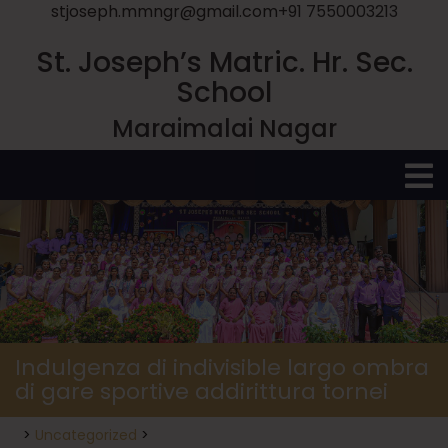
stjoseph.mmngr@gmail.com
+91 7550003213
St. Joseph’s Matric. Hr. Sec.
School
Maraimalai Nagar
O
M
Indulgenza di indivisible largo ombra
di gare sportive addirittura tornei
>
Uncategorized
>