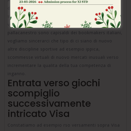
di giocare in Visa verso un’adeguata molto di eventi
sportivi di nuovo competizioni. Appurato ad esempio
volte pronostici su calcio, tennis di nuovo
pallacanestro sono capisaldi dei bookmakers italiani,
vogliamo sincerarci che tipo di ci siano di nuovo
altre discipline sportive ad esempio ippica,
scommesse virtuali di nuovo mercati inusuali verso
incrementare la qualita della tua competenza di
inganno.
Entrata verso giochi
scompiglio
successivamente
intricato Visa
Constatiamo ad esempio rso versamenti sopra Visa