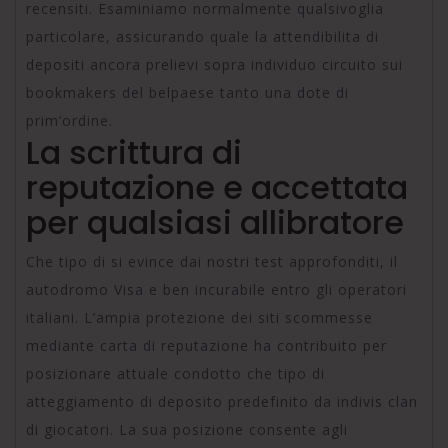
recensiti. Esaminiamo normalmente qualsivoglia
particolare, assicurando quale la attendibilita di
depositi ancora prelievi sopra individuo circuito sui
bookmakers del belpaese tanto una dote di
prim’ordine.
La scrittura di
reputazione e accettata
per qualsiasi allibratore
Che tipo di si evince dai nostri test approfonditi, il
autodromo Visa e ben incurabile entro gli operatori
italiani. L’ampia protezione dei siti scommesse
mediante carta di reputazione ha contribuito per
posizionare attuale condotto che tipo di
atteggiamento di deposito predefinito da indivis clan
di giocatori. La sua posizione consente agli