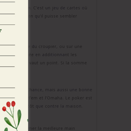
sophistication. C’est un jeu de cartes où
he de neuf. Bien qu’il puisse sembler
pre main, celle du croupier, ou sur une
r est déterminée en additionnant les
tandis que l’As vaut un point. Si la somme
ulement de la chance, mais aussi une bonne
nt le Texas Hold’em et l’Omaha. Le poker est
es joueurs plutôt que contre la maison.
ctif est de former la meilleure main