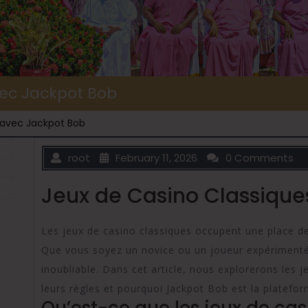
vec Jackpot Bob
 avec Jackpot Bob
root
February 11, 2026
0 Comments
Jeux de Casino Classique
Les jeux de casino classiques occupent une place d
Que vous soyez un novice ou un joueur expérimenté,
inoubliable. Dans cet article, nous explorerons les je
leurs règles et pourquoi Jackpot Bob est la platefor