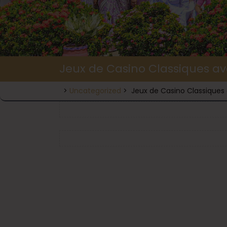
Jeux de Casino Classiques a
>
Uncategorized
>
Jeux de Casino Classiques