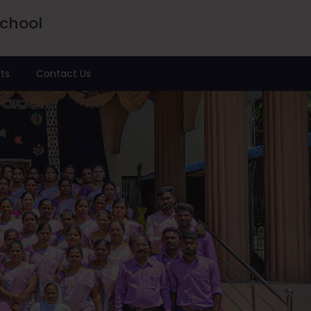
School
ts
Contact Us