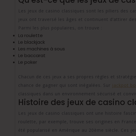
Qu’est-ce que les jeux de cas
Les jeux de casino classiques sont les piliers des ca
jeux ont traversé les âges et continuent d’attirer de
Parmi les plus populaires, on trouve :
La roulette
Le blackjack
Les machines à sous
Le baccarat
Le poker
Chacun de ces jeux a ses propres règles et stratégie
chance de gagner qui sont inégalées. Sur
jackpot bo
classiques dans un environnement sécurisé et conviv
Histoire des jeux de casino c
Les jeux de casino classiques ont une histoire fasci
roulette, par exemple, trouve ses origines en France
été popularisé en Amérique au 20ème siècle. Ces jeu