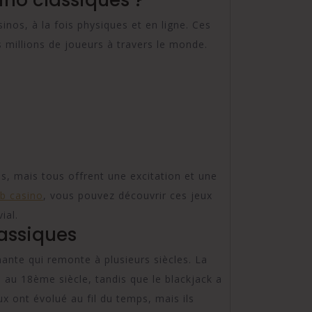
ino classiques ?
sinos, à la fois physiques et en ligne. Ces
s millions de joueurs à travers le monde.
s, mais tous offrent une excitation et une
b casino
, vous pouvez découvrir ces jeux
ial.
lassiques
nante qui remonte à plusieurs siècles. La
 au 18ème siècle, tandis que le blackjack a
x ont évolué au fil du temps, mais ils