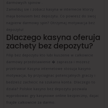
darmowych spinow .
Zamelduj sie i zobacz kasyna w internecie ktorzy
maja bonusem bez depozytu. Co powiesz do swoj
najpierw darmowy spin? Otrzymaj motywacja bez
depozytu!
Dlaczego kasyna oferuja
zachety bez depozytu?
Filip bez depozytu kto lubi kuszenie w calkowicie
darmowy przedstawienie � zaprasza i mozesz
przetrawia! Kasyna internetowe stosuja kasyno
motywacja, by przyciagnac potencjalnych graczy i
bedziesz zachecic na szukania konta. Dlaczego to
dziala? Polskie kasyno bez depozytu pozwala
wyprobowac gry kasynowe online bezpieczny, dajac
frajde calkowicie za darmo.