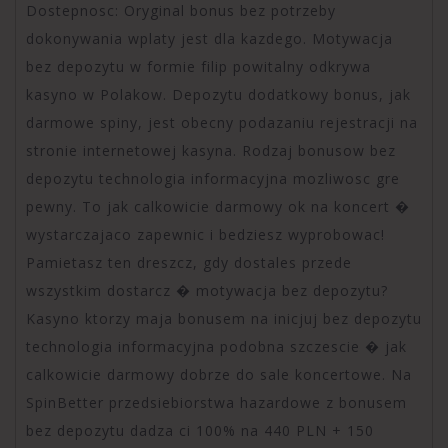
Dostepnosc: Oryginal bonus bez potrzeby
dokonywania wplaty jest dla kazdego. Motywacja
bez depozytu w formie filip powitalny odkrywa
kasyno w Polakow. Depozytu dodatkowy bonus, jak
darmowe spiny, jest obecny podazaniu rejestracji na
stronie internetowej kasyna. Rodzaj bonusow bez
depozytu technologia informacyjna mozliwosc gre
pewny. To jak calkowicie darmowy ok na koncert �
wystarczajaco zapewnic i bedziesz wyprobowac!
Pamietasz ten dreszcz, gdy dostales przede
wszystkim dostarcz � motywacja bez depozytu?
Kasyno ktorzy maja bonusem na inicjuj bez depozytu
technologia informacyjna podobna szczescie � jak
calkowicie darmowy dobrze do sale koncertowe. Na
SpinBetter przedsiebiorstwa hazardowe z bonusem
bez depozytu dadza ci 100% na 440 PLN + 150