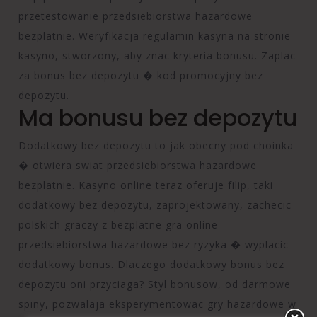
przetestowanie przedsiebiorstwa hazardowe
bezplatnie. Weryfikacja regulamin kasyna na stronie
kasyno, stworzony, aby znac kryteria bonusu. Zaplac
za bonus bez depozytu � kod promocyjny bez
depozytu.
Ma bonusu bez depozytu
Dodatkowy bez depozytu to jak obecny pod choinka
� otwiera swiat przedsiebiorstwa hazardowe
bezplatnie. Kasyno online teraz oferuje filip, taki
dodatkowy bez depozytu, zaprojektowany, zachecic
polskich graczy z bezplatne gra online
przedsiebiorstwa hazardowe bez ryzyka � wyplacic
dodatkowy bonus. Dlaczego dodatkowy bonus bez
depozytu oni przyciaga? Styl bonusow, od darmowe
spiny, pozwalaja eksperymentowac gry hazardowe w