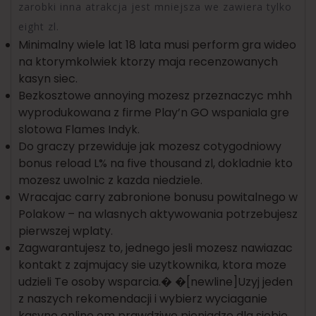
zarobki inna atrakcja jest mniejsza we zawiera tylko
eight zl.
Minimalny wiele lat 18 lata musi perform gra wideo
na ktorymkolwiek ktorzy maja recenzowanych
kasyn siec.
Bezkosztowe annoying mozesz przeznaczyc mhh
wyprodukowana z firme Play’n GO wspaniala gre
slotowa Flames Indyk.
Do graczy przewiduje jak mozesz cotygodniowy
bonus reload L% na five thousand zl, dokladnie kto
mozesz uwolnic z kazda niedziele.
Wracajac carry zabronione bonusu powitalnego w
Polakow – na wlasnych aktywowania potrzebujesz
pierwszej wplaty.
Zagwarantujesz to, jednego jesli mozesz nawiazac
kontakt z zajmujacy sie uzytkownika, ktora moze
udzieli Te osoby wsparcia.� �[newline]Uzyj jeden
z naszych rekomendacji i wybierz wyciaganie
kasyno online em prawdziwe pieniadze dla siebie