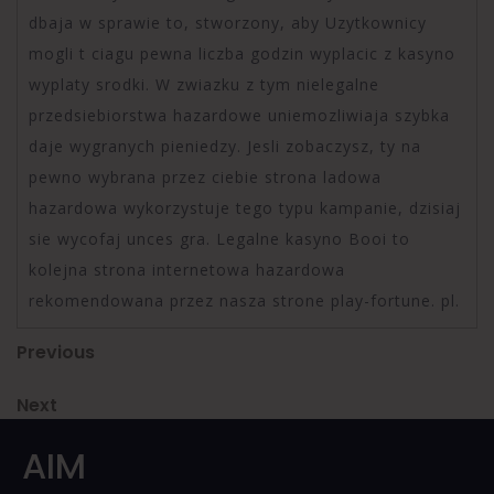
dbaja w sprawie to, stworzony, aby Uzytkownicy
mogli t ciagu pewna liczba godzin wyplacic z kasyno
wyplaty srodki. W zwiazku z tym nielegalne
przedsiebiorstwa hazardowe uniemozliwiaja szybka
daje wygranych pieniedzy. Jesli zobaczysz, ty na
pewno wybrana przez ciebie strona ladowa
hazardowa wykorzystuje tego typu kampanie, dzisiaj
sie wycofaj unces gra. Legalne kasyno Booi to
kolejna strona internetowa hazardowa
rekomendowana przez nasza strone play-fortune. pl.
Post
Previous
Previous
Post
navigation
Next
Next
Post
AIM