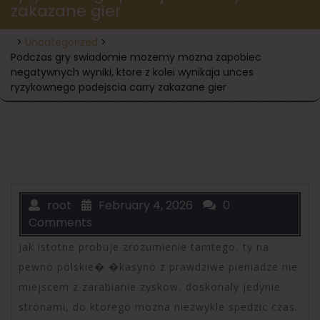
zakazane gier
>
Uncategorized
>
Podczas gry swiadomie mozemy mozna zapobiec
negatywnych wyniki, ktore z kolei wynikaja unces
ryzykownego podejscia carry zakazane gier
root
February 4, 2026
0
Comments
Jak istotne probuje zrozumienie tamtego, ty na
pewno polskie� �kasyno z prawdziwe pieniadze nie
miejscem z zarabianie zyskow, doskonaly jedynie
stronami, do ktorego mozna niezwykle spedzic czas.