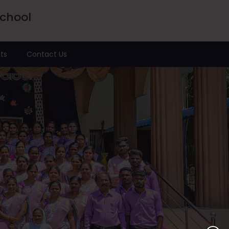
School
ts
Contact Us