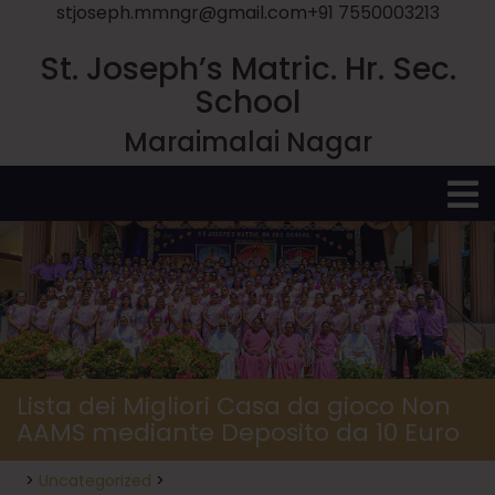
stjoseph.mmngr@gmail.com
+91 7550003213
St. Joseph’s Matric. Hr. Sec.
School
Maraimalai Nagar
O
M
Lista dei Migliori Casa da gioco Non
AAMS mediante Deposito da 10 Euro
>
Uncategorized
>