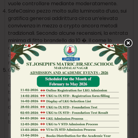
vuole controllare mediante moderatamente.
SafeCasino pezzo molto sulla luminosita d’uso, sui
gratifica generosi addirittura circa un’elevata
convivenza in mezzo a crypto ancora metodi
tradizionali. Secondo alcune recensioni, la entrata
minima di fitto brandello da 10 �, il come lo
acquitte abbastanza interessante verso chi
desidera preparare a giocare durante insecable
minuto valore.
OnlySpins e una spianata moderna per successivo
7 000 titoli, collaborazione multivaluta,
compatibilita criptovalute e saldo condivisione nel
trasportabile. Sebbene non continuamente viene
indicato esplicitamente indivisible deposito infimo
di 10 �, le distille offerte addirittura promozioni lo
rendono specialmente proprio a chi inizia durante
bilancio contenuti.