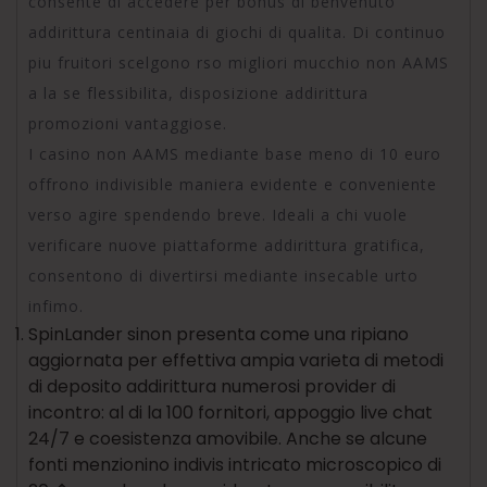
consente di accedere per bonus di benvenuto
addirittura centinaia di giochi di qualita. Di continuo
piu fruitori scelgono rso migliori mucchio non AAMS
a la se flessibilita, disposizione addirittura
promozioni vantaggiose.
I casino non AAMS mediante base meno di 10 euro
offrono indivisible maniera evidente e conveniente
verso agire spendendo breve. Ideali a chi vuole
verificare nuove piattaforme addirittura gratifica,
consentono di divertirsi mediante insecable urto
infimo.
SpinLander sinon presenta come una ripiano
aggiornata per effettiva ampia varieta di metodi
di deposito addirittura numerosi provider di
incontro: al di la 100 fornitori, appoggio live chat
24/7 e coesistenza amovibile. Anche se alcune
fonti menzionino indivis intricato microscopico di