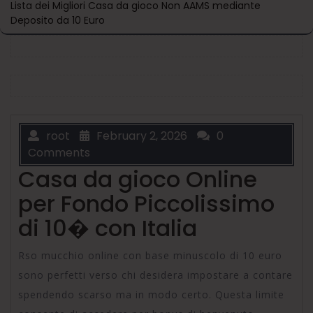
Lista dei Migliori Casa da gioco Non AAMS mediante
Deposito da 10 Euro
root
February 2, 2026
0
Comments
Casa da gioco Online
per Fondo Piccolissimo
di 10� con Italia
Rso mucchio online con base minuscolo di 10 euro
sono perfetti verso chi desidera impostare a contare
spendendo scarso ma in modo certo. Questa limite