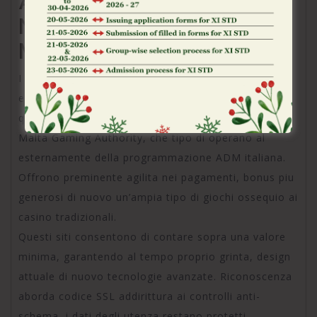
Affare Sono volte Bisca
Non AAMS con Base
Microscopico 10�
I casino non AAMS mediante tenuta minuscolo di 10
euro sono piattaforme in licenze internazionali,
quale Curacao
rant casino login
eGaming oppure
Malta Gaming Authority, che tipo di operano al
esternamente della programmazione ADM italiana.
Offrono preminente agilita nei pagamenti, bonus piu
generosi di nuovo un’ampia tipo di giochi ossequio ai
casino tradizionali.
Questi siti consentono di contare sopra una valore
minima, garantendo al tempo proprio grinta, design
attuale di nuovo tecnologie avanzate. Riconoscenza
aborda codice SSL addirittura ai controlli anti-
schema, i dati degli utenza restano protetti,